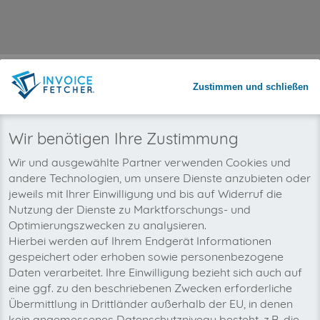
invoicefetcher® meets BuchhaltungsButler:
Zustimmen und schließen
invoicefetcher®
›
App
›
BuchhaltungsButler
home
REGISTRIEREN
Wir benötigen Ihre Zustimmung
Wie wird Buchhaltungsbutler mit
Wir und ausgewählte Partner verwenden Cookies und
invoicefetcher® verbunden?
andere Technologien, um unsere Dienste anzubieten oder
jeweils mit Ihrer Einwilligung und bis auf Widerruf die
Nutzung der Dienste zu Marktforschungs- und
Optimierungszwecken zu analysieren.
Hierbei werden auf Ihrem Endgerät Informationen
gespeichert oder erhoben sowie personenbezogene
Daten verarbeitet. Ihre Einwilligung bezieht sich auch auf
eine ggf. zu den beschriebenen Zwecken erforderliche
Übermittlung in Drittländer außerhalb der EU, in denen
kein angemessenes Datenschutzniveau besteht, z.B. die