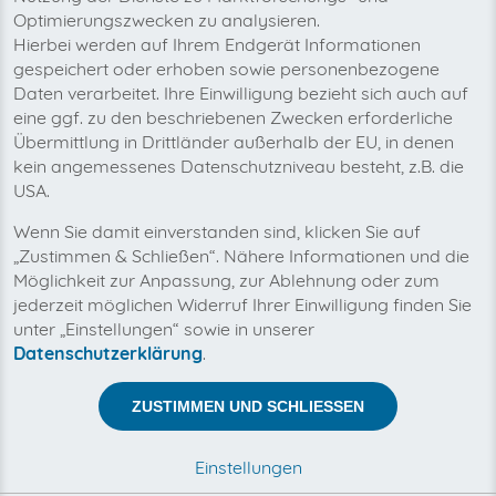
Melden Sie sich in Ihrem invoicefetcher® Konto
Optimierungszwecken zu analysieren.
1
an. Starten Sie den Verbindungsaufbau unter
Hierbei werden auf Ihrem Endgerät Informationen
Apps - Lexware Office und drücken Sie auf
gespeichert oder erhoben sowie personenbezogene
verbinden.
Daten verarbeitet. Ihre Einwilligung bezieht sich auch auf
eine ggf. zu den beschriebenen Zwecken erforderliche
Übermittlung in Drittländer außerhalb der EU, in denen
kein angemessenes Datenschutzniveau besteht, z.B. die
USA.
Wenn Sie damit einverstanden sind, klicken Sie auf
„Zustimmen & Schließen“. Nähere Informationen und die
Möglichkeit zur Anpassung, zur Ablehnung oder zum
jederzeit möglichen Widerruf Ihrer Einwilligung finden Sie
unter „Einstellungen“ sowie in unserer
Datenschutzerklärung
.
ZUSTIMMEN UND SCHLIESSEN
Erlauben Sie in Lexware Office den Zugriff von
2
invoicefetcher®.
Einstellungen