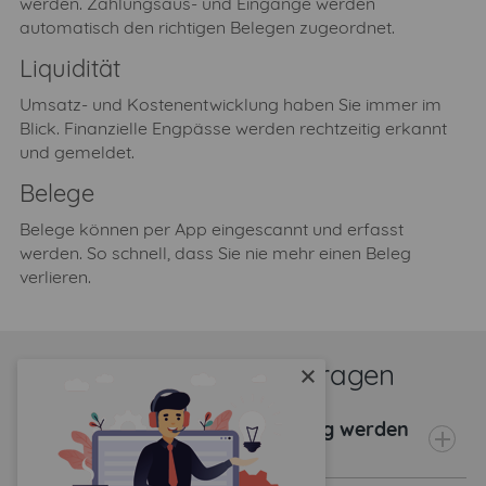
werden. Zahlungsaus- und Eingänge werden
automatisch den richtigen Belegen zugeordnet.
Liquidität
Umsatz- und Kostenentwicklung haben Sie immer im
Blick. Finanzielle Engpässe werden rechtzeitig erkannt
und gemeldet.
Belege
Belege können per App eingescannt und erfasst
werden. So schnell, dass Sie nie mehr einen Beleg
verlieren.
Häufig gestellte Fragen
close
Welche Daten aus der Rechnung werden
übermittelt?