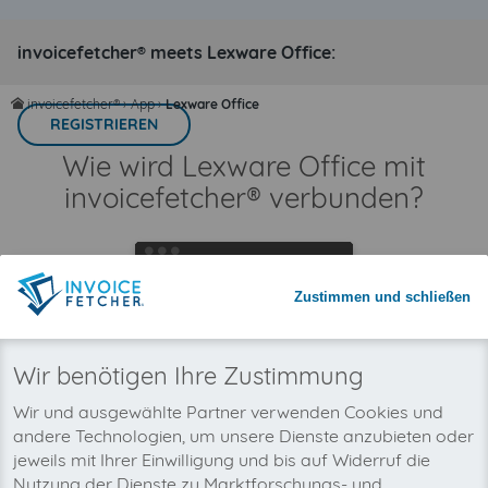
invoicefetcher® meets Lexware Office:
invoicefetcher®
›
App
›
Lexware Office
home
REGISTRIEREN
Wie wird Lexware Office mit
invoicefetcher® verbunden?
Zustimmen und schließen
Wir benötigen Ihre Zustimmung
Wir und ausgewählte Partner verwenden Cookies und
andere Technologien, um unsere Dienste anzubieten oder
jeweils mit Ihrer Einwilligung und bis auf Widerruf die
Nutzung der Dienste zu Marktforschungs- und