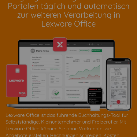
Portalen täglich und automatisch
zur weiteren Verarbeitung in
Lexware Office
Lexware Office ist das führende Buchhaltungs-Tool für
Selbstständige, Kleinunternehmer und Freiberufler. Mit
Lexware Office können Sie ohne Vorkenntnisse
Angebote erstellen, Rechnungen schreiben, Kosten