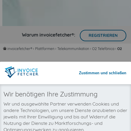
Warum invoicefetcher®:
REGISTRIEREN
invoicefetcher®
›
Plattformen
›
Telekommunikation
›
O2 Telefónica
›
O2
home
Zeit sparen mit automatisiertem
Rechnungsimport
Zustimmen und schließen
Nie wieder Rechnungen übersehen
Wir benötigen Ihre Zustimmung
Wir und ausgewählte Partner verwenden Cookies und
andere Technologien, um unsere Dienste anzubieten oder
jeweils mit Ihrer Einwilligung und bis auf Widerruf die
Nutzung der Dienste zu Marktforschungs- und
Optimierungszwecken zu analysieren.