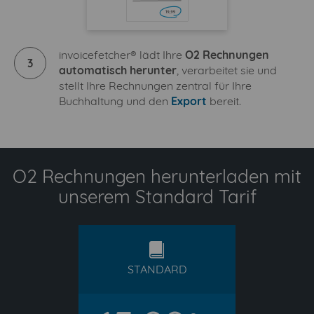
invoicefetcher® lädt Ihre
O2 Rechnungen
3
automatisch herunter
, verarbeitet sie und
stellt Ihre Rechnungen zentral für Ihre
Buchhaltung und den
Export
bereit.
O2 Rechnungen herunterladen mit
unserem Standard Tarif
standard
STANDARD