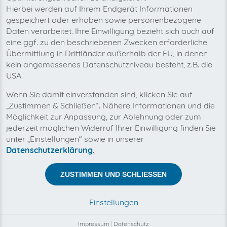
Hierbei werden auf Ihrem Endgerät Informationen
gespeichert oder erhoben sowie personenbezogene
Daten verarbeitet. Ihre Einwilligung bezieht sich auch auf
eine ggf. zu den beschriebenen Zwecken erforderliche
Übermittlung in Drittländer außerhalb der EU, in denen
kein angemessenes Datenschutzniveau besteht, z.B. die
USA.
Mit invoicefetcher® können Sie alle Ihre O2
Rechnungen an einem Ort verwalten. Unsere
Wenn Sie damit einverstanden sind, klicken Sie auf
Cloud-Software spart Ihnen Zeit, Geld und
„Zustimmen & Schließen“. Nähere Informationen und die
Nerven.
Möglichkeit zur Anpassung, zur Ablehnung oder zum
O2 ist die Marke der Telefónica Germany und bietet
jederzeit möglichen Widerruf Ihrer Einwilligung finden Sie
seinen Kunden verschiedene Angebote in der
unter „Einstellungen“ sowie in unserer
Telekommunikation an. Das Spektrum reicht von
Datenschutzerklärung
.
Mobilfunk bis DSL- und Festnetz Lösungen. Aktuelle
Smartphones (z. B. die Samsung Galaxy Reihe, iPhone-
Angebote etc.) lassen sich hier mit verschiedenen
ZUSTIMMEN UND SCHLIESSEN
Tarifkombinationen bündeln. Diese Tarife passen sich
im Bedarfsfall den Wünschen des jeweiligen Kunden
Einstellungen
an, so dass sowohl Geschäfts- als auch Privatkunden
die Angebote nutzen können. Neben den Handytarifen
Impressum
|
Datenschutz