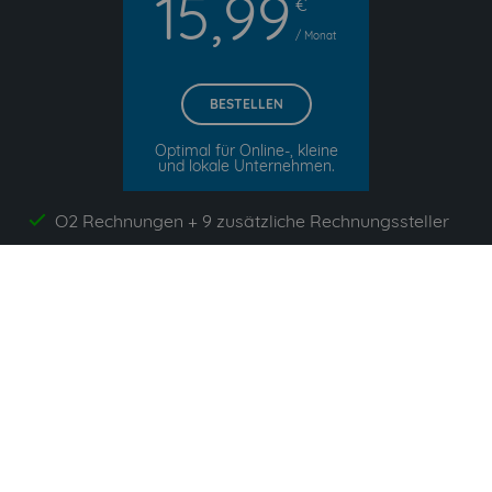
15,99
€
/ Monat
BESTELLEN
Optimal für Online-, kleine
und lokale Unternehmen.
O2 Rechnungen + 9 zusätzliche Rechnungssteller
yes
invoicefetcher.email
yes
unbegrenzte Anzahl von Dokumenten
yes
App`s enthalten
yes
Alle Preise zzgl. gesetzlicher Umsatzsteuer. Unsere 5
Tarife finden Sie
hier
.