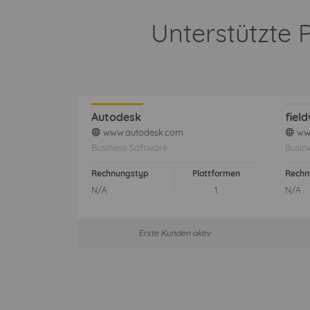
Unterstützte 
Autodesk
fiel
www.autodesk.com
www
web
web
Business Software
Busin
Rechnungstyp
Plattformen
Rechn
N/A
1
N/A
Erste Kunden aktiv