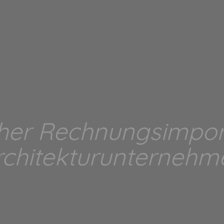
her Rechnungsimport
rchitekturunternehm