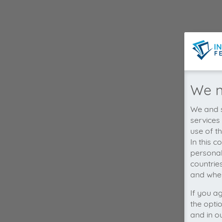
We n
We and s
services
use of t
In this 
personal
countrie
and wher
If you a
the opti
and in o