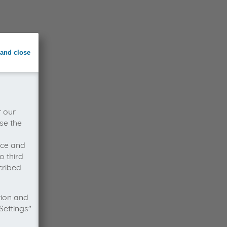
and close
r our
se the
vice and
o third
cribed
tion and
Settings"