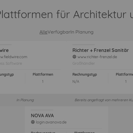
Plattformen für Architektu
Alle
Verfügbar
In Planung
dwire
Richter + Frenzel Sanitär
.fieldwire.com
www.richter-frenzel.de
web
ess Software
Großhändler
ungstyp
Plattformen
Rechnungstyp
Plattform
1
N/A
1
In Planung
Bereits angefragt von mehreren K
NOVA AVA
login.avanova.de
web