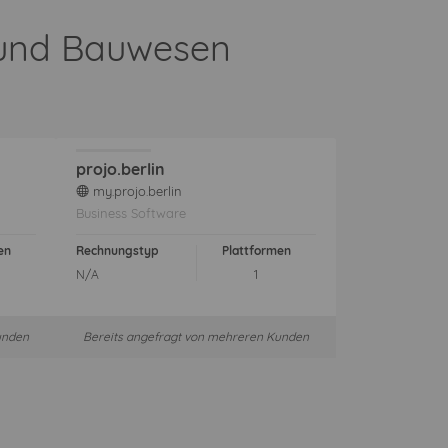
r und Bauwesen
projo.berlin
my.projo.berlin
web
Business Software
en
Rechnungstyp
Plattformen
N/A
1
unden
Bereits angefragt von mehreren Kunden