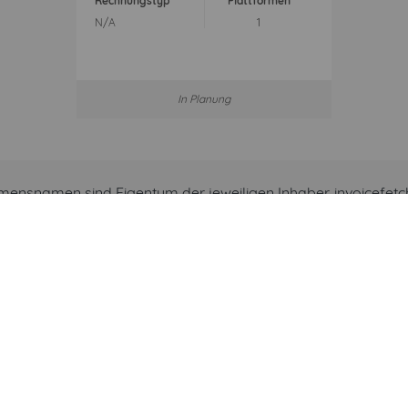
Rechnungstyp
Plattformen
N/A
1
In Planung
snamen sind Eigentum der jeweiligen Inhaber. invoicefetche
 die Nennung dient ausschließlich der Beschreibung der unter
chnungsimport für Archite
re Vorteile mit invoicefetch