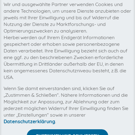
www.inexio.net
web
Wir und ausgewählte Partner verwenden Cookies und
Business Software
andere Technologien, um unsere Dienste anzubieten oder
jeweils mit Ihrer Einwilligung und bis auf Widerruf die
Rechnungstyp
Plattformen
Nutzung der Dienste zu Marktforschungs- und
N/A
1
Optimierungszwecken zu analysieren.
Hierbei werden auf Ihrem Endgerät Informationen
gespeichert oder erhoben sowie personenbezogene
Von 15 Kunden eingerichtet
Daten verarbeitet. Ihre Einwilligung bezieht sich auch auf
eine ggf. zu den beschriebenen Zwecken erforderliche
Stadtwerke Langenfeld
Übermittlung in Drittländer außerhalb der EU, in denen
Internet
kein angemessenes Datenschutzniveau besteht, z.B. die
lfeld.plusportal.de
web
USA.
Business Software
Wenn Sie damit einverstanden sind, klicken Sie auf
Rechnungstyp
Plattformen
„Zustimmen & Schließen“. Nähere Informationen und die
N/A
1
Möglichkeit zur Anpassung, zur Ablehnung oder zum
jederzeit möglichen Widerruf Ihrer Einwilligung finden Sie
Erste Kunden aktiv
unter „Einstellungen“ sowie in unserer
Datenschutzerklärung
.
HelloHQ Buchhaltung
www.hellohq.io
api