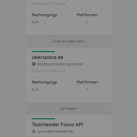
Business Software
Rechnungstyp
Plattformen
N/A
1
Erste Kunden aktiv
uberspace.de
dashboard.uberspace.de
web
Business Software
Rechnungstyp
Plattformen
N/A
1
Verfügbar
Teamleader Focus API
www.teamleader.de
api