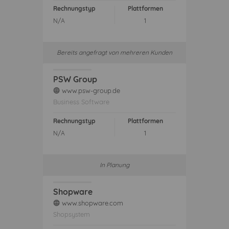
Rechnungstyp
Plattformen
N/A
1
Bereits angefragt von mehreren Kunden
PSW Group
www.psw-group.de
web
Business Software
Rechnungstyp
Plattformen
N/A
1
In Planung
Shopware
www.shopware.com
web
Shopsystem