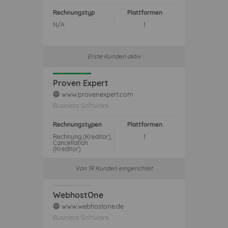
Rechnungstyp
Plattformen
N/A
1
Erste Kunden aktiv
Proven Expert
www.provenexpert.com
web
Business Software
Rechnungstypen
Plattformen
Rechnung (Kreditor),
1
Cancellation
(Kreditor)
Von 19 Kunden eingerichtet
WebhostOne
www.webhostone.de
web
Business Software