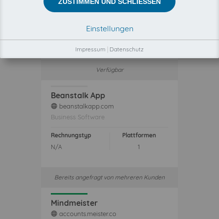
ZUSTIMMEN UND SCHLIESSEN
ERP- und Buchhaltungssystem
Einstellungen
Rechnungstyp
Plattformen
N/A
1
Impressum
|
Datenschutz
Verfügbar
Beanstalk App
beanstalkapp.com
web
Business Software
Rechnungstyp
Plattformen
N/A
1
Bereits angefragt von mehreren Kunden
Mindmeister
accounts.meister.co
web