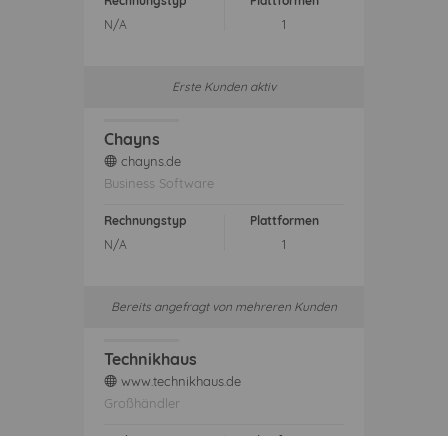
Rechnungstyp
Plattformen
N/A
1
Erste Kunden aktiv
Chayns
chayns.de
web
Business Software
Rechnungstyp
Plattformen
N/A
1
Bereits angefragt von mehreren Kunden
Technikhaus
www.technikhaus.de
web
Großhändler
Rechnungstyp
Plattformen