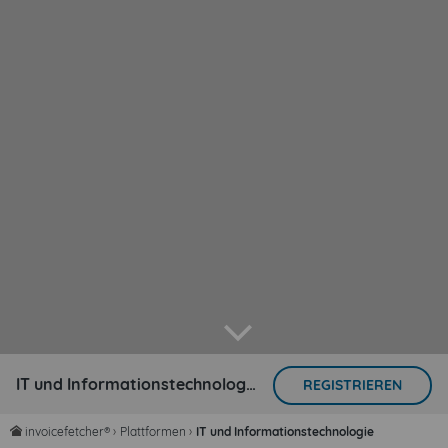
arrow down
IT und Informationstechnologie:
REGISTRIEREN
invoicefetcher®
›
Plattformen
›
IT und Informationstechnologie
home