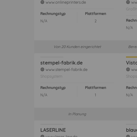
www.onlineprinters.de
www
web
web
Großh
Rechnungstyp
Plattformen
Rechn
N/A
2
N/A
Von 20 Kunden eingerichtet
Bere
stempel-fabrik.de
Vist
www.stempel-fabrik.de
www
web
web
Shopsystem
Shops
Rechnungstyp
Plattformen
Rechn
N/A
1
N/A
In Planung
LASERLINE
blau
www.laser-line.de
www
web
web