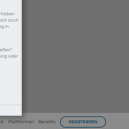
erhoben
sich auch
g in
ießen“.
nung oder
ck
Plattformen
Benefits
REGISTRIEREN