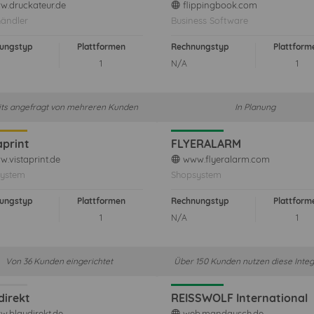
.druckateur.de
flippingbook.com
web
ändler
Business Software
ungstyp
Plattformen
Rechnungstyp
Plattform
1
N/A
1
its angefragt von mehreren Kunden
In Planung
aprint
FLYERALARM
.vistaprint.de
www.flyeralarm.com
web
ystem
Shopsystem
ungstyp
Plattformen
Rechnungstyp
Plattform
1
N/A
1
Von 36 Kunden eingerichtet
Über 150 Kunden nutzen diese Integ
direkt
REISSWOLF International
.blaudirekt.de
web.mandausch.de
web