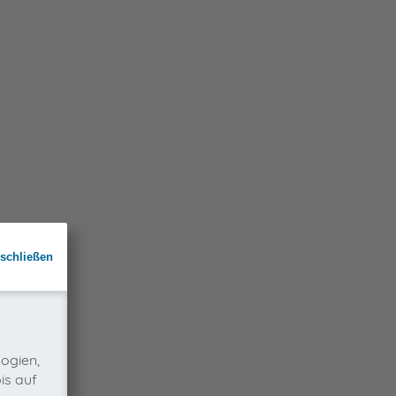
schließen
ogien,
is auf