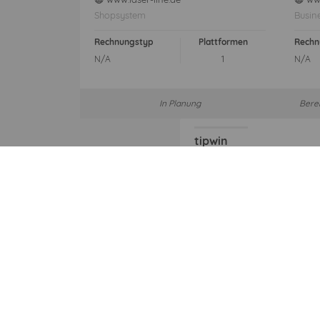
Shopsystem
Busin
Rechnungstyp
Plattformen
Rechn
N/A
1
N/A
In Planung
Bere
tipwin
partner.tipwin.com
web
Händlerportal
Rechnungstyp
Plat
N/A
In Planung