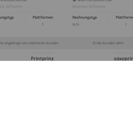
ess Software
Business Software
ungstyp
Plattformen
Rechnungstyp
Plattform
1
N/A
1
its angefragt von mehreren Kunden
Erste Kunden aktiv
Printprinz
saxopri
www.printprinz.de
www.sax
web
web
Shopsystem
Shopsyst
tformen
Rechnungstyp
Plattformen
Rechnungs
1
N/A
1
N/A
In Planung
Bereits a