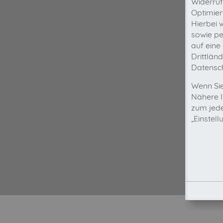
Widerruf
Optimier
Hierbei 
sowie pe
auf eine
Drittlän
Datensch
Wenn Sie
Nähere I
zum jede
„Einstel