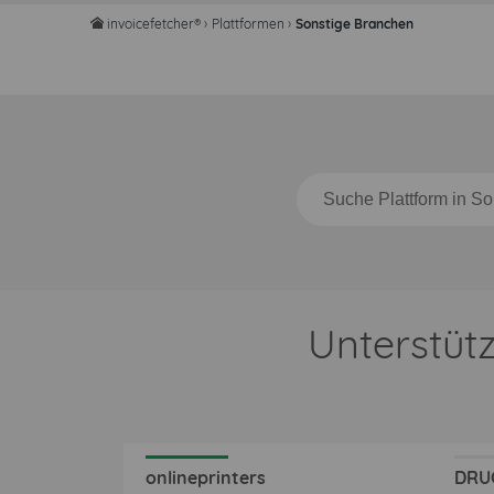
invoicefetcher®
›
Plattformen
›
Sonstige Branchen
home
Unterstüt
onlineprinters
DRU