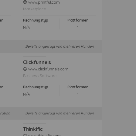
www.printful.com
web
Marketplace
en
Rechnungstyp
Plattformen
N/A
1
Bereits angefragt von mehreren Kunden
Clickfunnels
www.clickfunnels.com
web
Business Software
en
Rechnungstyp
Plattformen
N/A
1
ration
Bereits angefragt von mehreren Kunden
Thinkific
www.thinkific.com
web