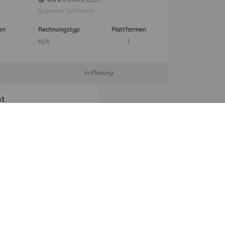
Business Software
en
Rechnungstyp
Plattformen
N/A
1
In Planung
nt
oprint.de
em
typ
Plattformen
1
ngefragt von mehreren Kunden