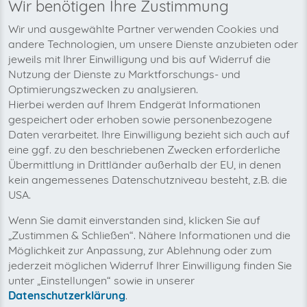
Wir benötigen Ihre Zustimmung
invoicefetcher®
›
Plattformen
›
Telekommunikation
›
11880.com
home
Wir und ausgewählte Partner verwenden Cookies und
Zeit sparen mit automatisiertem
andere Technologien, um unsere Dienste anzubieten oder
Rechnungsimport
jeweils mit Ihrer Einwilligung und bis auf Widerruf die
Nutzung der Dienste zu Marktforschungs- und
Nie wieder Rechnungen übersehen
Optimierungszwecken zu analysieren.
Hierbei werden auf Ihrem Endgerät Informationen
gespeichert oder erhoben sowie personenbezogene
Daten verarbeitet. Ihre Einwilligung bezieht sich auch auf
eine ggf. zu den beschriebenen Zwecken erforderliche
Übermittlung in Drittländer außerhalb der EU, in denen
kein angemessenes Datenschutzniveau besteht, z.B. die
USA.
Wenn Sie damit einverstanden sind, klicken Sie auf
„Zustimmen & Schließen“. Nähere Informationen und die
Möglichkeit zur Anpassung, zur Ablehnung oder zum
jederzeit möglichen Widerruf Ihrer Einwilligung finden Sie
unter „Einstellungen“ sowie in unserer
Datenschutzerklärung
.
Mit invoicefetcher® können Sie alle Ihre