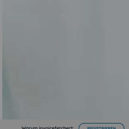
Warum invoicefetcher®:
REGISTRIEREN