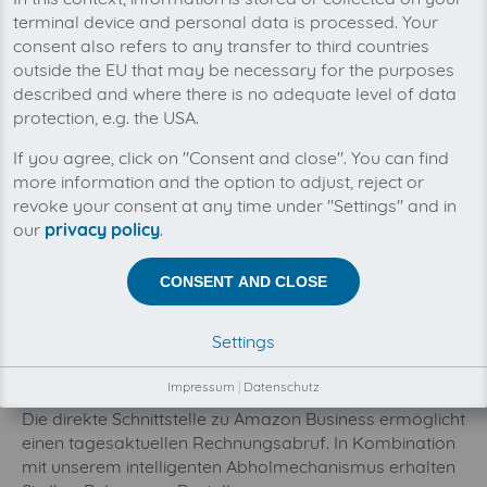
terminal device and personal data is processed. Your
Mit invoicefetcher® können Sie alle Ihre
consent also refers to any transfer to third countries
Amazon Business API Rechnungen an einem
outside the EU that may be necessary for the purposes
Ort verwalten. Unsere Cloud-Software spart
described and where there is no adequate level of data
Ihnen Zeit, Geld und Nerven.
protection, e.g. the USA.
Sie sind auf der Suche nach einer Amazon Rechnung?
If you agree, click on "Consent and close". You can find
Passiert Ihnen das häufiger? Nervt Sie das manuelle
more information and the option to adjust, reject or
Herunterladen und Beschriften?
revoke your consent at any time under "Settings" and in
Wie komme ich mit Hilfe von invoicefetcher® an
our
privacy policy
.
meine Amazon Business Rechnungen:
CONSENT AND CLOSE
Melden Sie sich in Ihrem invoicefetcher® Konto an.
Verbinden Sie die Amazon Business API mit zwei
Settings
Klicks und autorisieren den Zugriff auf Ihre
Bestellinformationen.
Impressum
|
Datenschutz
Die direkte Schnittstelle zu Amazon Business ermöglicht
einen tagesaktuellen Rechnungsabruf. In Kombination
mit unserem intelligenten Abholmechanismus erhalten