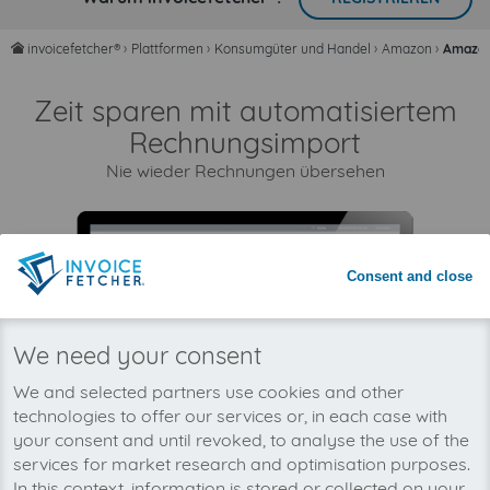
invoicefetcher®
›
Plattformen
›
Konsumgüter und Handel
›
Amazon
›
Amazon
home
Zeit sparen mit automatisiertem
Rechnungsimport
Nie wieder Rechnungen übersehen
Consent and close
We need your consent
We and selected partners use cookies and other
technologies to offer our services or, in each case with
your consent and until revoked, to analyse the use of the
services for market research and optimisation purposes.
In this context, information is stored or collected on your