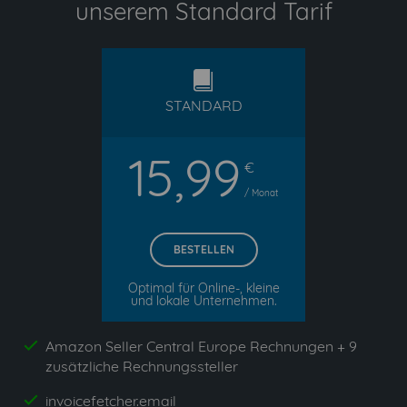
unserem Standard Tarif
standard
STANDARD
15,99
€
/ Monat
BESTELLEN
Optimal für Online-, kleine
und lokale Unternehmen.
Amazon Seller Central Europe Rechnungen + 9
yes
zusätzliche Rechnungssteller
invoicefetcher.email
yes