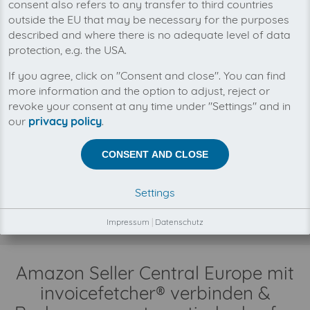
consent also refers to any transfer to third countries
outside the EU that may be necessary for the purposes
described and where there is no adequate level of data
protection, e.g. the USA.
Mit invoicefetcher® können Sie alle Ihre
If you agree, click on "Consent and close". You can find
Amazon Seller Central Europe Rechnungen an
einem Ort verwalten. Unsere Cloud-Software
more information and the option to adjust, reject or
spart Ihnen Zeit, Geld und Nerven.
revoke your consent at any time under "Settings" and in
our
privacy policy
.
Zwischen invoicefetcher® und Amazon Seller Central
CONSENT AND CLOSE
Europe besteht keine Geschäftsbeziehung.
Der Abruf Ihrer Amazon Seller Central Europe
Rechnungen erfolgt automatisch und ausschließlich in
Settings
Ihrem Kundenauftrag, durch unsere Automatismen,
Konnektoren und Schnittstellen.
Impressum
|
Datenschutz
Amazon Seller Central Europe mit
invoicefetcher® verbinden &