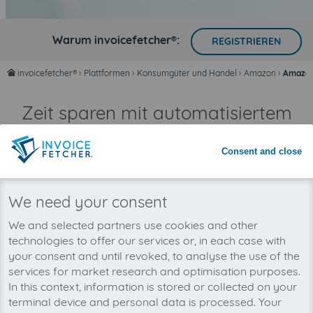
Warum invoicefetcher®:
REGISTRIEREN
invoicefetcher®
›
Plattformen
›
Konsumgüter und Handel
›
Amazon
›
Amazon 
home
Zeit sparen mit automatisiertem
Rechnungsimport
Nie wieder Rechnungen übersehen
Consent and close
We need your consent
We and selected partners use cookies and other
technologies to offer our services or, in each case with
your consent and until revoked, to analyse the use of the
services for market research and optimisation purposes.
In this context, information is stored or collected on your
terminal device and personal data is processed. Your