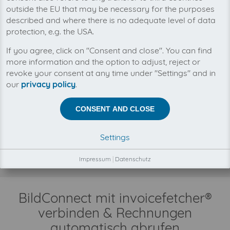
outside the EU that may be necessary for the purposes
described and where there is no adequate level of data
protection, e.g. the USA.
Mit invoicefetcher® können Sie alle Ihre
If you agree, click on "Consent and close". You can find
BildConnect Rechnungen an einem Ort
more information and the option to adjust, reject or
verwalten. Unsere Cloud-Software spart Ihnen
Zeit, Geld und Nerven.
revoke your consent at any time under "Settings" and in
our
privacy policy
.
Zwischen invoicefetcher® und BildConnect besteht keine
CONSENT AND CLOSE
Geschäftsbeziehung.
Der Abruf Ihrer BildConnect Rechnungen erfolgt
automatisch und ausschließlich in Ihrem
Settings
Kundenauftrag, durch unsere Automatismen,
Konnektoren und Schnittstellen.
Impressum
|
Datenschutz
BildConnect mit invoicefetcher®
verbinden & Rechnungen
automatisch abrufen