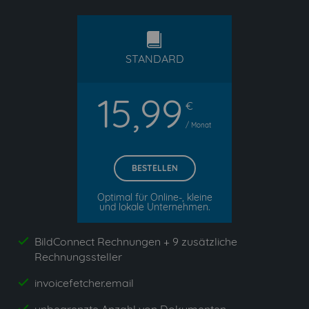
standard
STANDARD
15,99
€
/ Monat
BESTELLEN
Optimal für Online-, kleine
und lokale Unternehmen.
BildConnect Rechnungen + 9 zusätzliche
yes
Rechnungssteller
invoicefetcher.email
yes
yes