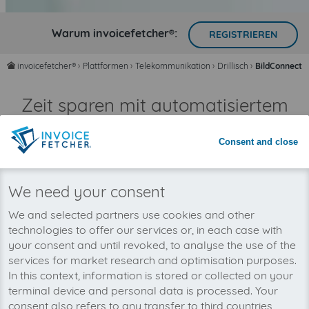
Warum invoicefetcher®:
REGISTRIEREN
invoicefetcher®
›
Plattformen
›
Telekommunikation
›
Drillisch
›
BildConnect
home
Zeit sparen mit automatisiertem
Rechnungsimport
Nie wieder Rechnungen übersehen
Consent and close
We need your consent
We and selected partners use cookies and other
technologies to offer our services or, in each case with
your consent and until revoked, to analyse the use of the
services for market research and optimisation purposes.
In this context, information is stored or collected on your
terminal device and personal data is processed. Your
consent also refers to any transfer to third countries