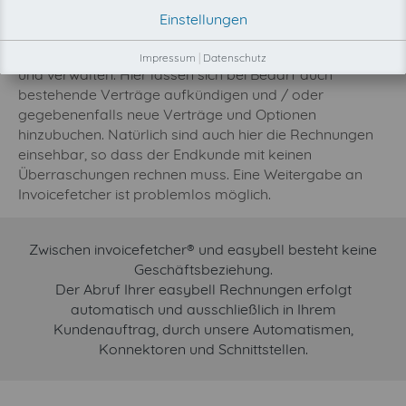
verschiedenen und unabhängigen Test- und
Einstellungen
Beurteilungseinrichtungen. Kunden können jederzeit
über den Login-Button das eigene Profil bearbeiten
Impressum
|
Datenschutz
und verwalten. Hier lassen sich bei Bedarf auch
bestehende Verträge aufkündigen und / oder
gegebenenfalls neue Verträge und Optionen
hinzubuchen. Natürlich sind auch hier die Rechnungen
einsehbar, so dass der Endkunde mit keinen
Überraschungen rechnen muss. Eine Weitergabe an
Invoicefetcher ist problemlos möglich.
Zwischen invoicefetcher® und easybell besteht keine
Geschäftsbeziehung.
Der Abruf Ihrer easybell Rechnungen erfolgt
automatisch und ausschließlich in Ihrem
Kundenauftrag, durch unsere Automatismen,
Konnektoren und Schnittstellen.