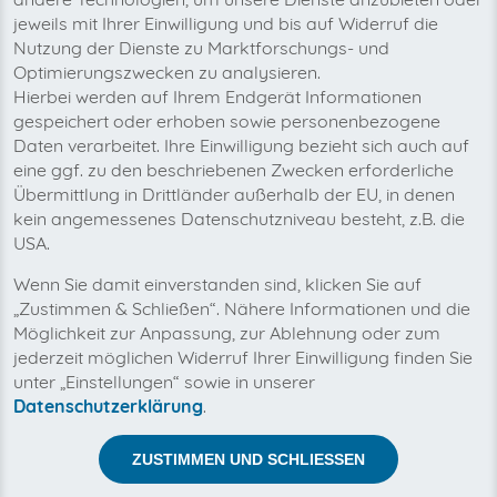
jeweils mit Ihrer Einwilligung und bis auf Widerruf die
Nutzung der Dienste zu Marktforschungs- und
Optimierungszwecken zu analysieren.
Hierbei werden auf Ihrem Endgerät Informationen
gespeichert oder erhoben sowie personenbezogene
Daten verarbeitet. Ihre Einwilligung bezieht sich auch auf
eine ggf. zu den beschriebenen Zwecken erforderliche
Übermittlung in Drittländer außerhalb der EU, in denen
kein angemessenes Datenschutzniveau besteht, z.B. die
Mit invoicefetcher® können Sie alle Ihre
USA.
easybell Rechnungen an einem Ort verwalten.
Unsere Cloud-Software spart Ihnen Zeit, Geld
Wenn Sie damit einverstanden sind, klicken Sie auf
und Nerven.
„Zustimmen & Schließen“. Nähere Informationen und die
Easybell stellt seinen Kunden diverse Flatrates für die
Möglichkeit zur Anpassung, zur Ablehnung oder zum
Telefon- und Internetleitung zur Verfügung. Der
jederzeit möglichen Widerruf Ihrer Einwilligung finden Sie
Dienstleister ist besonders bekannt für seine
unter „Einstellungen“ sowie in unserer
vergleichsweise geringe Preisgestaltung und seine
Datenschutzerklärung
.
monatlich kündbaren Verträge. Anders als bei den
meisten anderen Anbietern entfällt somit eine
ZUSTIMMEN UND SCHLIESSEN
langfristige – bzw. jahrelange – Bindung an den
Anbieter. Easybell ist mehrfacher Testsieger von