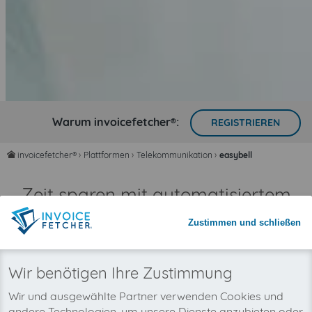
Warum invoicefetcher®:
REGISTRIEREN
invoicefetcher®
›
Plattformen
›
Telekommunikation
›
easybell
home
Zeit sparen mit automatisiertem
Rechnungsimport
Zustimmen und schließen
Nie wieder Rechnungen übersehen
Wir benötigen Ihre Zustimmung
Wir und ausgewählte Partner verwenden Cookies und
andere Technologien, um unsere Dienste anzubieten oder