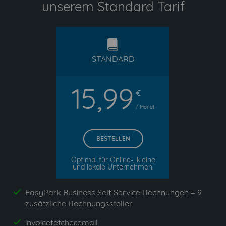
unserem Standard Tarif
standard
STANDARD
15,99
€
/ Monat
BESTELLEN
Optimal für Online-, kleine
und lokale Unternehmen.
EasyPark Business Self Service Rechnungen + 9
yes
zusätzliche Rechnungssteller
invoicefetcher.email
yes