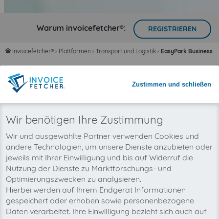
Warum invoicefetcher®:
REGISTRIEREN
invoicefetcher®
›
Plattformen
›
Transport und Logistik
›
EasyPark Business Se
home
Zeit sparen mit automatisiertem
Zustimmen und schließen
Rechnungsimport
Nie wieder Rechnungen übersehen
Wir benötigen Ihre Zustimmung
Wir und ausgewählte Partner verwenden Cookies und
andere Technologien, um unsere Dienste anzubieten oder
jeweils mit Ihrer Einwilligung und bis auf Widerruf die
Nutzung der Dienste zu Marktforschungs- und
Optimierungszwecken zu analysieren.
Hierbei werden auf Ihrem Endgerät Informationen
gespeichert oder erhoben sowie personenbezogene
Daten verarbeitet. Ihre Einwilligung bezieht sich auch auf