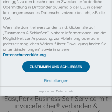
eine ggf. zu den beschriebenen Zwecken erforderliche
Übermittlung in Drittländer außerhalb der EU, in denen
kein angemessenes Datenschutzniveau besteht, z.B. die
USA.
Mit invoicefetcher® können Sie alle Ihre
Wenn Sie damit einverstanden sind, klicken Sie auf
EasyPark Business Self Service Rechnungen an
einem Ort verwalten. Unsere Cloud-Software
„Zustimmen & Schließen“. Nähere Informationen und die
spart Ihnen Zeit, Geld und Nerven.
Möglichkeit zur Anpassung, zur Ablehnung oder zum
jederzeit möglichen Widerruf Ihrer Einwilligung finden Sie
unter „Einstellungen“ sowie in unserer
Zwischen invoicefetcher® und EasyPark Business Self
Datenschutzerklärung
.
Service besteht keine Geschäftsbeziehung.
Der Abruf Ihrer EasyPark Business Self Service
ZUSTIMMEN UND SCHLIESSEN
Rechnungen erfolgt automatisch und ausschließlich in
Ihrem Kundenauftrag, durch unsere Automatismen,
Konnektoren und Schnittstellen.
Einstellungen
Impressum
|
Datenschutz
EasyPark Business Self Service mit
invoicefetcher® verbinden &