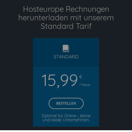
Hosteurope Rechnungen
herunterladen mit unserem
Standard Tarif
standard
STANDARD
15,99
€
/ Monat
BESTELLEN
Optimal für Online-, kleine
und lokale Unternehmen.