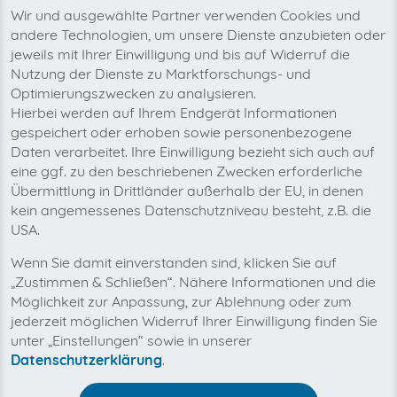
Wir und ausgewählte Partner verwenden Cookies und
andere Technologien, um unsere Dienste anzubieten oder
jeweils mit Ihrer Einwilligung und bis auf Widerruf die
Nutzung der Dienste zu Marktforschungs- und
Optimierungszwecken zu analysieren.
Hierbei werden auf Ihrem Endgerät Informationen
gespeichert oder erhoben sowie personenbezogene
Daten verarbeitet. Ihre Einwilligung bezieht sich auch auf
eine ggf. zu den beschriebenen Zwecken erforderliche
Übermittlung in Drittländer außerhalb der EU, in denen
kein angemessenes Datenschutzniveau besteht, z.B. die
Mit invoicefetcher® können Sie alle Ihre
USA.
Hosteurope Rechnungen an einem Ort
verwalten. Unsere Cloud-Software spart Ihnen
Wenn Sie damit einverstanden sind, klicken Sie auf
Zeit, Geld und Nerven.
„Zustimmen & Schließen“. Nähere Informationen und die
Hosteurope ist ein deutscher Webanbieter mit
Möglichkeit zur Anpassung, zur Ablehnung oder zum
verschiedenen digitalen Produkten und
jederzeit möglichen Widerruf Ihrer Einwilligung finden Sie
Dienstleistungen aus dem Bereich des Hostings. In
unter „Einstellungen“ sowie in unserer
erster Linie beschäftigt sich das Unternehmen mit der
Datenschutzerklärung
.
Bereitstellung von Servern für die Publikation von
Webseiten und Blogs. Diese können sowohl von Privat-