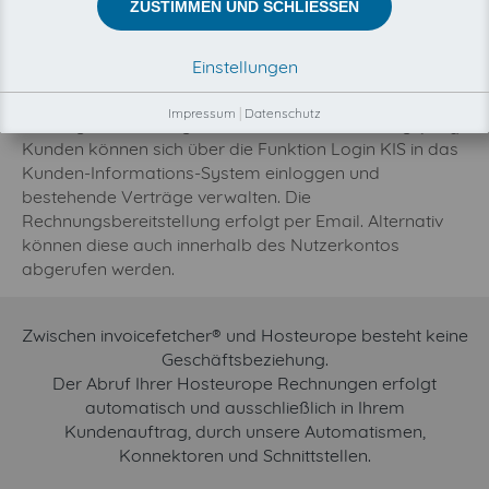
als auch von Geschäftskunden angemietet werden. Die
ZUSTIMMEN UND SCHLIESSEN
Server stehen hierbei allesamt innerhalb der
Bundesrepublik Deutschland und genießen einen
Einstellungen
entsprechend hohen Sicherheitsstandard. Eine
ausführliche Erklärung bietet Hosteurope in seinem
Impressum
|
Datenschutz
umfangreichen „Fragen und Antworten“-Katalog (FAQ).
Kunden können sich über die Funktion Login KIS in das
Kunden-Informations-System einloggen und
bestehende Verträge verwalten. Die
Rechnungsbereitstellung erfolgt per Email. Alternativ
können diese auch innerhalb des Nutzerkontos
abgerufen werden.
Zwischen invoicefetcher® und Hosteurope besteht keine
Geschäftsbeziehung.
Der Abruf Ihrer Hosteurope Rechnungen erfolgt
automatisch und ausschließlich in Ihrem
Kundenauftrag, durch unsere Automatismen,
Konnektoren und Schnittstellen.