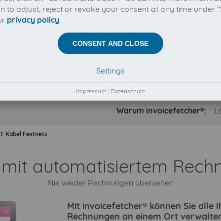
on to adjust, reject or revoke your consent at any time under "
ur
privacy policy
.
CONSENT AND CLOSE
Settings
Impressum
|
Datenschutz
Warum invoicefetcher®:
L
T Kabel Festnetz
n mit automatisiertem Rech
Nie wieder Rechnungen übersehen
Mit invoicefetcher® können Sie alle
Rechnungen an einem Ort verwalten