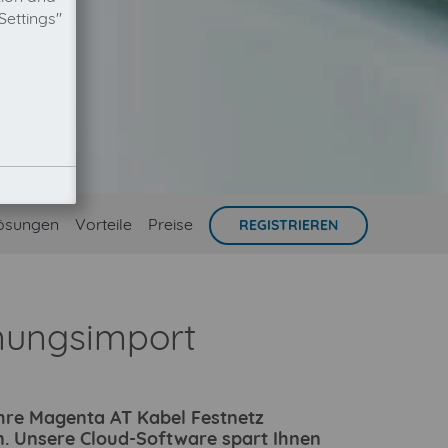
Settings"
ösungen
Vorteile
Preise
REGISTRIEREN
nungsimport
 Ihre Magenta AT Kabel Festnetz
. Unsere Cloud-Software spart Ihnen