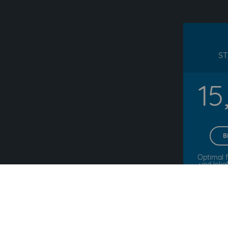
S
15
B
Optimal f
und loka
Alle P