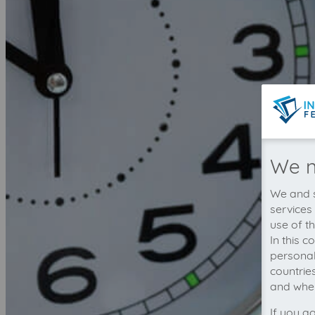
We n
We and s
services
use of t
In this 
personal
countrie
and wher
If you a