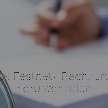
el Festnetz Rechnun
herunterladen