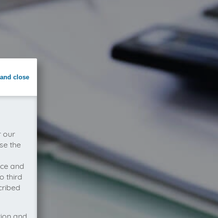
and close
r our
se the
vice and
o third
cribed
tion and