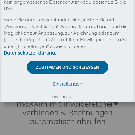
kein angemessenes Datenschutzniveau besteht, z.B. die
USA.
Mit invoicefetcher® können Sie alle Ihre
Wenn Sie damit einverstanden sind, klicken Sie auf
maXXim Rechnungen an einem Ort verwalten.
„Zustimmen & Schließen“. Nähere Informationen und die
Unsere Cloud-Software spart Ihnen Zeit, Geld
Möglichkeit zur Anpassung, zur Ablehnung oder zum
und Nerven.
jederzeit möglichen Widerruf Ihrer Einwilligung finden Sie
unter „Einstellungen“ sowie in unserer
Zwischen invoicefetcher® und maXXim besteht keine
Datenschutzerklärung
.
Geschäftsbeziehung.
Der Abruf Ihrer maXXim Rechnungen erfolgt
ZUSTIMMEN UND SCHLIESSEN
automatisch und ausschließlich in Ihrem
Kundenauftrag, durch unsere Automatismen,
Konnektoren und Schnittstellen.
Einstellungen
Impressum
|
Datenschutz
maXXim mit invoicefetcher®
verbinden & Rechnungen
automatisch abrufen