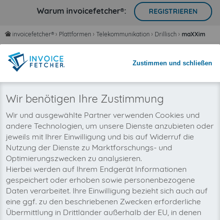
Warum invoicefetcher®:
REGISTRIEREN
invoicefetcher®
›
Plattformen
›
Telekommunikation
›
Drillisch
›
maXXim
home
Zeit sparen mit automatisiertem
Zustimmen und schließen
Rechnungsimport
Nie wieder Rechnungen übersehen
Wir benötigen Ihre Zustimmung
Wir und ausgewählte Partner verwenden Cookies und
andere Technologien, um unsere Dienste anzubieten oder
jeweils mit Ihrer Einwilligung und bis auf Widerruf die
Nutzung der Dienste zu Marktforschungs- und
Optimierungszwecken zu analysieren.
Hierbei werden auf Ihrem Endgerät Informationen
gespeichert oder erhoben sowie personenbezogene
Daten verarbeitet. Ihre Einwilligung bezieht sich auch auf
eine ggf. zu den beschriebenen Zwecken erforderliche
Übermittlung in Drittländer außerhalb der EU, in denen