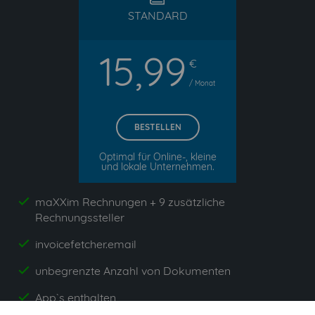
STANDARD
15,99
€
/ Monat
BESTELLEN
Optimal für Online-, kleine
und lokale Unternehmen.
maXXim Rechnungen + 9 zusätzliche
yes
Rechnungssteller
invoicefetcher.email
yes
unbegrenzte Anzahl von Dokumenten
yes
App`s enthalten
yes