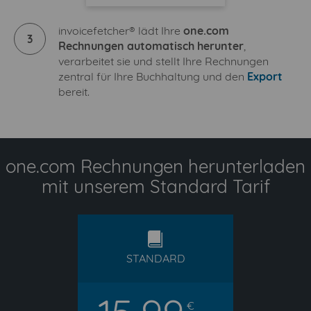
invoicefetcher® lädt Ihre
one.com
3
Rechnungen automatisch herunter
,
verarbeitet sie und stellt Ihre Rechnungen
zentral für Ihre Buchhaltung und den
Export
bereit.
one.com Rechnungen herunterladen
mit unserem Standard Tarif
standard
STANDARD
€