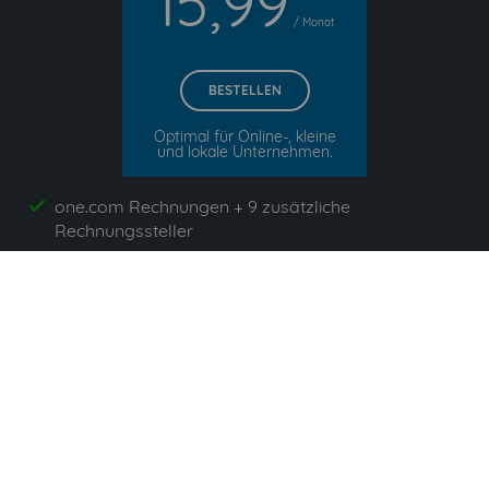
15,99
/ Monat
BESTELLEN
Optimal für Online-, kleine
und lokale Unternehmen.
one.com Rechnungen + 9 zusätzliche
yes
Rechnungssteller
invoicefetcher.email
yes
unbegrenzte Anzahl von Dokumenten
yes
App`s enthalten
yes
Alle Preise zzgl. gesetzlicher Umsatzsteuer. Unsere 5
Tarife finden Sie
hier
.