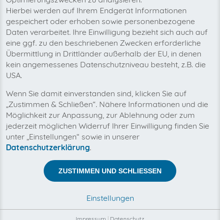
Hierbei werden auf Ihrem Endgerät Informationen
gespeichert oder erhoben sowie personenbezogene
Daten verarbeitet. Ihre Einwilligung bezieht sich auch auf
eine ggf. zu den beschriebenen Zwecken erforderliche
Übermittlung in Drittländer außerhalb der EU, in denen
kein angemessenes Datenschutzniveau besteht, z.B. die
USA.
Mit invoicefetcher® können Sie alle Ihre
one.com Rechnungen an einem Ort verwalten.
Wenn Sie damit einverstanden sind, klicken Sie auf
Unsere Cloud-Software spart Ihnen Zeit, Geld
„Zustimmen & Schließen“. Nähere Informationen und die
und Nerven.
Möglichkeit zur Anpassung, zur Ablehnung oder zum
One.com ist ein moderner Anbieter für professionelles
jederzeit möglichen Widerruf Ihrer Einwilligung finden Sie
Webhosting. Das Unternehmen vermittelt Domains und
unter „Einstellungen“ sowie in unserer
bietet zudem einen eigenen einen leicht zu bedienenden
Datenschutzerklärung
.
Web Editor für die Erstellung einer eigenen Webseite
an. So lassen sich auf diesem Wege Blogs schnell und
einfach bearbeiten und Videos einbinden. Natürlich wird
ZUSTIMMEN UND SCHLIESSEN
auch das WordPress in vollem Umfang unterstützt. Als
Kunde können Sie sich über das sogenannte
Einstellungen
Kontrollpanel einloggen. Hier werden Ihre gebuchten
Pakete und die dazugehörigen Rechnungen im PDF-
Impressum
|
Datenschutz