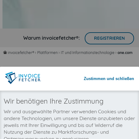
Warum invoicefetcher®:
REGISTRIEREN
invoicefetcher®
›
Plattformen
›
IT und Informationstechnologie
›
one.com
home
Zeit sparen mit automatisiertem
Rechnungsimport
Zustimmen und schließen
Nie wieder Rechnungen übersehen
Wir benötigen Ihre Zustimmung
Wir und ausgewählte Partner verwenden Cookies und
andere Technologien, um unsere Dienste anzubieten oder
jeweils mit Ihrer Einwilligung und bis auf Widerruf die
Nutzung der Dienste zu Marktforschungs- und
Optimierungszwecken zu analysieren.