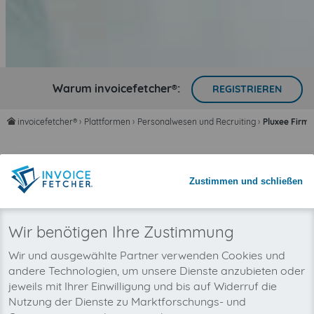
Warum invoicefetcher®:
REGISTRIEREN
invoicefetcher®
›
Plattformen
›
Personalwesen und Recruiting
›
Pluxee Firme
home
Zeit sparen mit automatisiertem
Rechnungsimport
Zustimmen und schließen
Nie wieder Rechnungen übersehen
Wir benötigen Ihre Zustimmung
Wir und ausgewählte Partner verwenden Cookies und
andere Technologien, um unsere Dienste anzubieten oder
jeweils mit Ihrer Einwilligung und bis auf Widerruf die
Nutzung der Dienste zu Marktforschungs- und