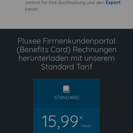
zentral für Ihre Buchhaltung und den
Export
bereit.
Pluxee Firmenkundenportal
(Benefits Card) Rechnungen
herunterladen mit unserem
Standard Tarif
standard
STANDARD
15,99
€
/ Monat