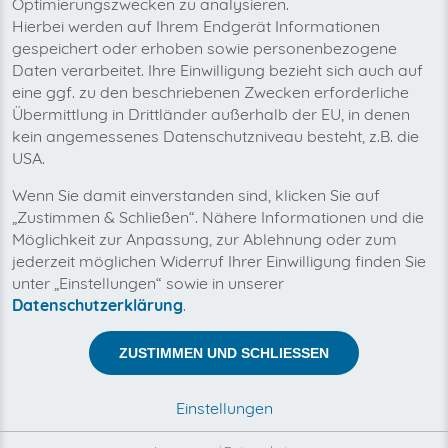
Optimierungszwecken zu analysieren.
Hierbei werden auf Ihrem Endgerät Informationen
gespeichert oder erhoben sowie personenbezogene
Daten verarbeitet. Ihre Einwilligung bezieht sich auch auf
eine ggf. zu den beschriebenen Zwecken erforderliche
Übermittlung in Drittländer außerhalb der EU, in denen
kein angemessenes Datenschutzniveau besteht, z.B. die
USA.
Mit invoicefetcher® können Sie alle Ihre Pluxee
Firmenkundenportal (Benefits Card)
Wenn Sie damit einverstanden sind, klicken Sie auf
Rechnungen an einem Ort verwalten. Unsere
„Zustimmen & Schließen“. Nähere Informationen und die
Cloud-Software spart Ihnen Zeit, Geld und
Nerven.
Möglichkeit zur Anpassung, zur Ablehnung oder zum
jederzeit möglichen Widerruf Ihrer Einwilligung finden Sie
unter „Einstellungen“ sowie in unserer
Zwischen invoicefetcher® und Pluxee
Datenschutzerklärung
.
Firmenkundenportal (Benefits Card) besteht keine
Geschäftsbeziehung.
ZUSTIMMEN UND SCHLIESSEN
Der Abruf Ihrer Pluxee Firmenkundenportal (Benefits
Card) Rechnungen erfolgt automatisch und
ausschließlich in Ihrem Kundenauftrag, durch unsere
Einstellungen
Automatismen, Konnektoren und Schnittstellen.