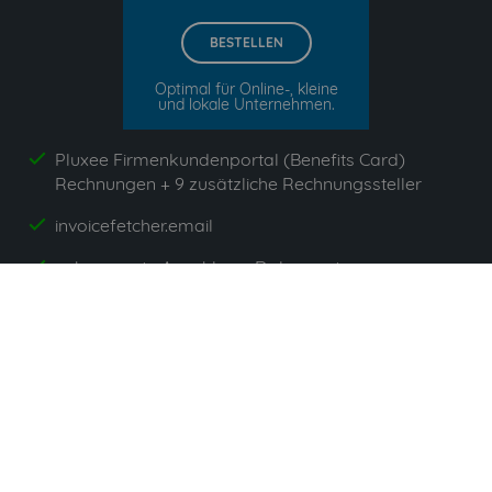
BESTELLEN
Optimal für Online-, kleine
und lokale Unternehmen.
Pluxee Firmenkundenportal (Benefits Card)
yes
Rechnungen + 9 zusätzliche Rechnungssteller
invoicefetcher.email
yes
unbegrenzte Anzahl von Dokumenten
yes
App`s enthalten
yes
Alle Preise zzgl. gesetzlicher Umsatzsteuer. Unsere 5
Tarife finden Sie
hier
.