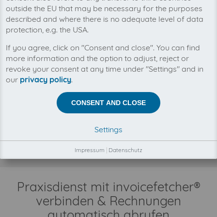
outside the EU that may be necessary for the purposes
described and where there is no adequate level of data
protection, e.g. the USA.
Mit invoicefetcher® können Sie alle Ihre
If you agree, click on "Consent and close". You can find
Praxisdienst Rechnungen an einem Ort
more information and the option to adjust, reject or
verwalten. Unsere Cloud-Software spart Ihnen
Zeit, Geld und Nerven.
revoke your consent at any time under "Settings" and in
our
privacy policy
.
Zwischen invoicefetcher® und Praxisdienst besteht keine
CONSENT AND CLOSE
Geschäftsbeziehung.
Der Abruf Ihrer Praxisdienst Rechnungen erfolgt
automatisch und ausschließlich in Ihrem
Settings
Kundenauftrag, durch unsere Automatismen,
Konnektoren und Schnittstellen.
Impressum
|
Datenschutz
Praxisdienst mit invoicefetcher®
verbinden & Rechnungen
automatisch abrufen