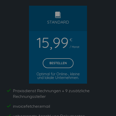
standard
STANDARD
15,99
€
/ Monat
BESTELLEN
Optimal für Online-, kleine
und lokale Unternehmen.
Praxisdienst Rechnungen + 9 zusätzliche
yes
Rechnungssteller
invoicefetcher.email
yes
yes