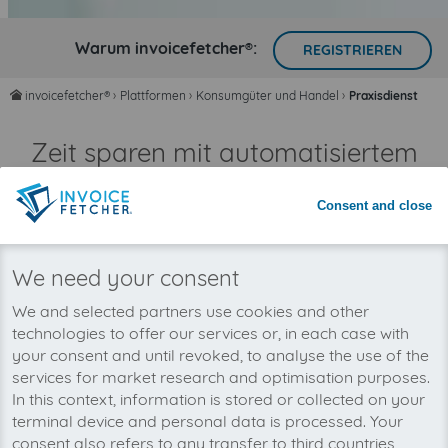
Warum invoicefetcher®:
REGISTRIEREN
invoicefetcher®
›
Plattformen
›
Konsumgüter und Handel
›
Praxisdienst
home
Zeit sparen mit automatisiertem
Rechnungsimport
Nie wieder Rechnungen übersehen
Consent and close
We need your consent
We and selected partners use cookies and other
technologies to offer our services or, in each case with
your consent and until revoked, to analyse the use of the
services for market research and optimisation purposes.
In this context, information is stored or collected on your
terminal device and personal data is processed. Your
consent also refers to any transfer to third countries