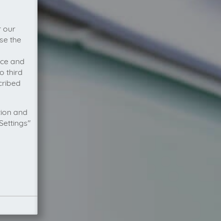
r our
se the
vice and
o third
cribed
tion and
Settings"