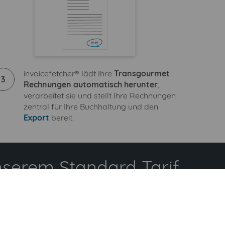
invoicefetcher® lädt Ihre
Transgourmet
3
Rechnungen automatisch herunter
,
verarbeitet sie und stellt Ihre Rechnungen
zentral für Ihre Buchhaltung und den
Export
bereit.
serem Standard Tarif
n + 9 zusätzliche