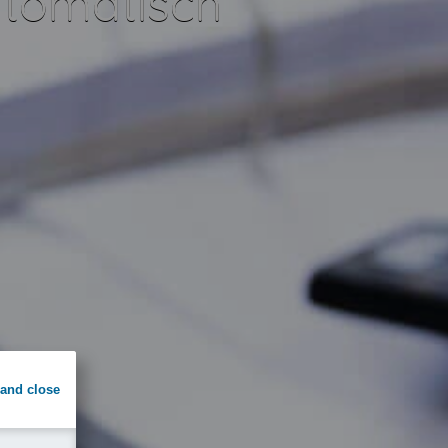
tomatisch
and close