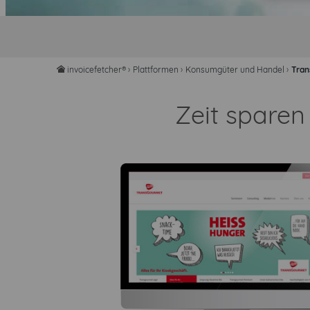
invoicefetcher®
›
Plattformen
›
Konsumgüter und Handel
›
Tra
home
Zeit spare