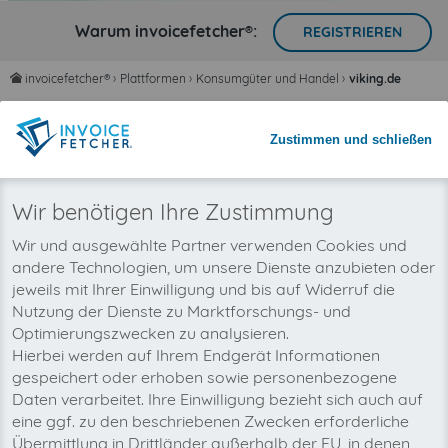
Warum invoicefetcher®:
REGISTRIEREN
invoicefetcher®
›
Plattformen
›
Konsumgüter und Handel
›
viking.de
home
Zeit sparen mit automatisiertem
Zustimmen und schließen
Rechnungsimport
Nie wieder Rechnungen übersehen
Wir benötigen Ihre Zustimmung
Wir und ausgewählte Partner verwenden Cookies und
andere Technologien, um unsere Dienste anzubieten oder
jeweils mit Ihrer Einwilligung und bis auf Widerruf die
Nutzung der Dienste zu Marktforschungs- und
Optimierungszwecken zu analysieren.
Hierbei werden auf Ihrem Endgerät Informationen
gespeichert oder erhoben sowie personenbezogene
Daten verarbeitet. Ihre Einwilligung bezieht sich auch auf
eine ggf. zu den beschriebenen Zwecken erforderliche
Übermittlung in Drittländer außerhalb der EU, in denen