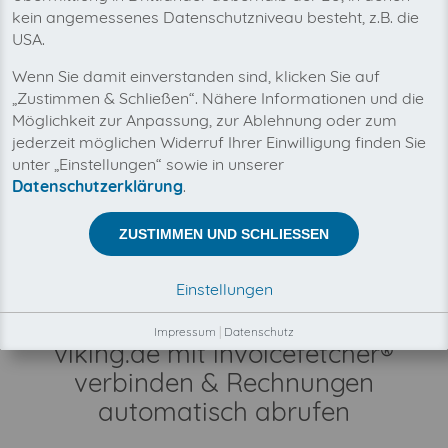
kein angemessenes Datenschutzniveau besteht, z.B. die
USA.
Mit invoicefetcher® können Sie alle Ihre
Wenn Sie damit einverstanden sind, klicken Sie auf
viking.de Rechnungen an einem Ort verwalten.
„Zustimmen & Schließen“. Nähere Informationen und die
Unsere Cloud-Software spart Ihnen Zeit, Geld
Möglichkeit zur Anpassung, zur Ablehnung oder zum
und Nerven.
jederzeit möglichen Widerruf Ihrer Einwilligung finden Sie
unter „Einstellungen“ sowie in unserer
Zwischen invoicefetcher® und viking.de besteht keine
Datenschutzerklärung
.
Geschäftsbeziehung.
Der Abruf Ihrer viking.de Rechnungen erfolgt
automatisch und ausschließlich in Ihrem
ZUSTIMMEN UND SCHLIESSEN
Kundenauftrag, durch unsere Automatismen,
Konnektoren und Schnittstellen.
Einstellungen
Impressum
|
Datenschutz
viking.de mit invoicefetcher®
verbinden & Rechnungen
automatisch abrufen