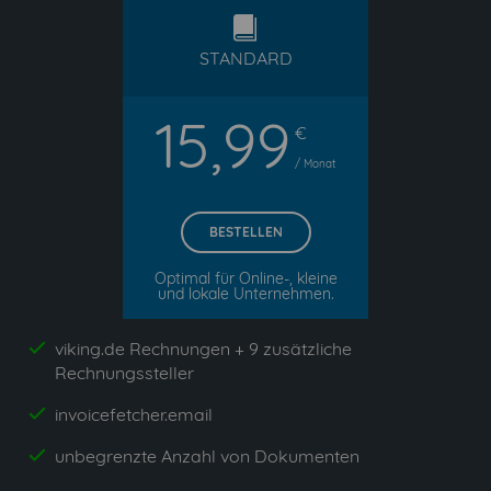
standard
STANDARD
15,99
€
/ Monat
BESTELLEN
Optimal für Online-, kleine
und lokale Unternehmen.
viking.de Rechnungen + 9 zusätzliche
yes
Rechnungssteller
invoicefetcher.email
yes
unbegrenzte Anzahl von Dokumenten
yes