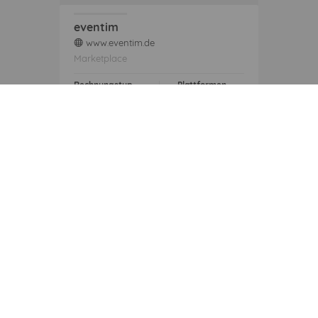
eventim
www.eventim.de
web
Marketplace
Rechnungstyp
Plattformen
N/A
1
Bereits angefragt von mehreren Kunden
thomann
www.thomann.de
web
Shopsystem
Rechnungstyp
Plattformen
N/A
1
Von 35 Kunden eingerichtet