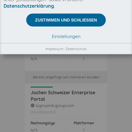
Datenschutzerklärung
.
Bereits angefragt von mehreren Kunden
ZUSTIMMEN UND SCHLIESSEN
Output
output.com
web
Einstellungen
Shopsystem
Impressum
|
Datenschutz
Rechnungstyp
Plattformen
N/A
1
Bereits angefragt von mehreren Kunden
Jochen Schweizer Enterprise
Portal
login.jsmd-group.com
web
Händlerportal
Rechnungstyp
Plattformen
N/A
1