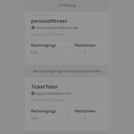
In Planung
personalfitness
www.personalfitness.de
web
Business Software
Rechnungstyp
Plattformen
N/A
1
Bereits angefragt von mehreren Kunden
TicketTailor
app.tickettailor.com
web
Business Software
Rechnungstyp
Plattformen
N/A
1