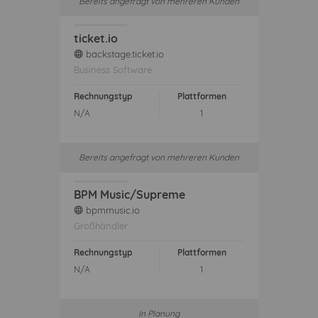
Bereits angefragt von mehreren Kunden
ticket.io
backstage.ticket.io
web
Business Software
Rechnungstyp
Plattformen
N/A
1
Bereits angefragt von mehreren Kunden
BPM Music/Supreme
bpmmusic.io
web
Großhändler
Rechnungstyp
Plattformen
N/A
1
In Planung