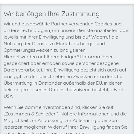
Alle
Verfügbar
In Planung
Wir benötigen Ihre Zustimmung
Wir und ausgewählte Partner verwenden Cookies und
andere Technologien, um unsere Dienste anzubieten oder
EpidemicSound
jeweils mit Ihrer Einwilligung und bis auf Widerruf die
www.epidemicsound.com
web
Nutzung der Dienste zu Marktforschungs- und
Marketplace
Optimierungszwecken zu analysieren.
Rechnungstyp
Plattformen
Hierbei werden auf Ihrem Endgerät Informationen
N/A
1
gespeichert oder erhoben sowie personenbezogene
Daten verarbeitet. Ihre Einwilligung bezieht sich auch auf
eine ggf. zu den beschriebenen Zwecken erforderliche
Erste Kunden aktiv
Übermittlung in Drittländer außerhalb der EU, in denen
kein angemessenes Datenschutzniveau besteht, z.B. die
USA.
Slate Digital
app.slatedigital.com
web
Wenn Sie damit einverstanden sind, klicken Sie auf
Shopsystem
„Zustimmen & Schließen“. Nähere Informationen und die
Möglichkeit zur Anpassung, zur Ablehnung oder zum
Rechnungstyp
Plattformen
jederzeit möglichen Widerruf Ihrer Einwilligung finden Sie
N/A
1
unter „Einstellungen“ sowie in unserer