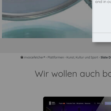
and in o
invoicefetcher®
›
Plattformen
›
Kunst, Kultur und Sport
›
Slate D
home
Wir wollen auch b