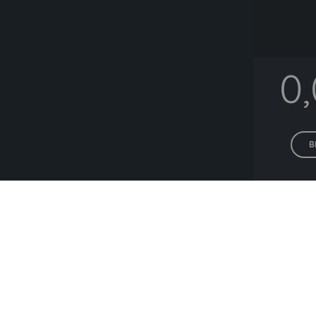
0
B
Alle P
Lieferanten die hä