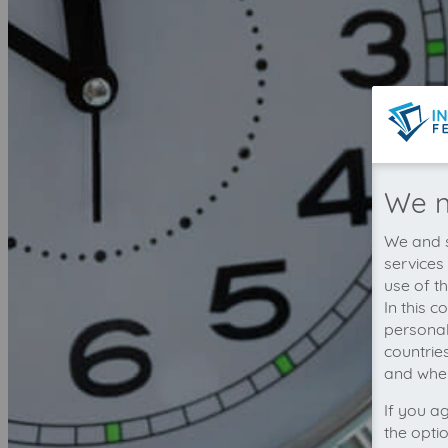
We n
We and s
services
use of t
In this 
personal
countrie
and wher
If you a
the opti