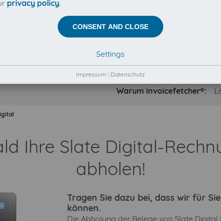
ur
privacy policy
.
CONSENT AND CLOSE
Settings
Impressum
|
Datenschutz
Warum invoicefetcher®:
L
igital
ald Ihre Slate Digital-Rech
abholen!
Tragen Sie dazu bei, dass wir für S
können.
Die Abholung der Belege von Slate Digital 