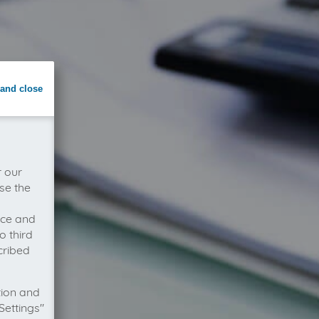
and close
r our
se the
vice and
o third
cribed
tion and
Settings"