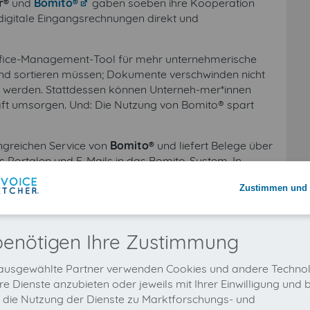
r®
und
Bomito®
gaben soeben ihre Kooperation
 digitale Eingangsrechnungen direkt und
Office-Management-Tool für mehr unternehmerische
 und sortieren müssen; Dokumente verschwinden nicht
t werden. Stattdessen können Unterneh-mer*innen
ft umsorgen. Und: Die Nutzung von Bomito® spart
ngreichen Service von
Bomito®
und liefert Belege über
us Portalen und E-Mails in das Bomito-System. In
ten Eingangsbelege automatisch weiterverarbeitet
Zustimmen und 
unabhängig von Ort und Zeit.“, erklärt Phillip Strauch,
enarbeit. „
invoicefetcher®
ist der Standard für die
und ergänzt sinnvoll Systeme wie das von Bomito®.
n an. Unser Ziel ist es, unseren Kunden mit digitalen
benötigen Ihre Zustimmung
 sagt Strauch. Obendrein sei das Unternehmen aus
alisierung. Es zeige außerdem, dass das Unternehmen
ausgewählte Partner verwenden Cookies und andere Technol
rfolgreich auf dem Markt etabliert seien.
e Dienste anzubieten oder jeweils mit Ihrer Einwilligung und b
 die Nutzung der Dienste zu Marktforschungs- und