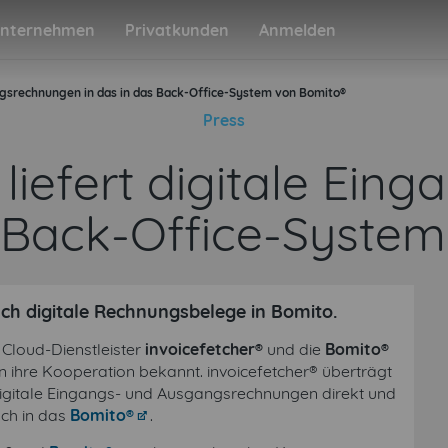
nternehmen
Privatkunden
Anmelden
gangsrechnungen in das in das Back-Office-System von Bomito®
Press
 liefert digitale Ei
s Back-Office-Syste
sch digitale Rechnungsbelege in Bomito.
Cloud-Dienstleister
invoicefetcher®
und die
Bomito®
ihre Kooperation bekannt. invoicefetcher® überträgt
digitale Eingangs- und Ausgangsrechnungen direkt und
sch in das
Bomito®
.