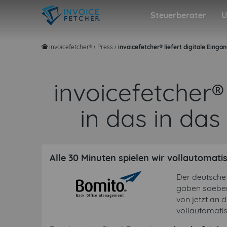
Steuerberater
U
invoicefetcher®
›
Press
›
invoicefetcher® liefert digitale Ein
home
invoicefetcher®
in das in da
Alle 30 Minuten spielen wir vollautomati
Der deutsche 
gaben soeben 
von jetzt an 
vollautomati