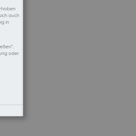
erhoben
sich auch
g in
ießen“.
nung oder