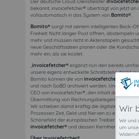
Der deutsche Cloud-Dienstleister
invoicefetche
bekannt. invoicefetcher® überträgt von jetzt an
vollautomatisch in das System von
Bomito®
.
Bomito®
sorgt mit seinem intelligenten Back-
Freiheit: Nicht länger Post öffnen, abstempeln
mehr und müssen nicht in Aktenstapeln gesuch
neue Geschäftsideen planen oder die Kundscha
mehr ein, als sie kostet.
„
invoicefetcher®
ergänzt nun den bereits umfa
unsere eigens entwickelte Schnittstelle direkt a
Bomito können die von
invoicefetcher®
abgehol
und nach GoBD archiviert werden. Und das völlig 
CEO von invoicefetcher®, den Inhalt der Zusamm
Übermittlung von Rechnungsbelegen geworden 
Wir schieben damit kräftig die digitale Revolutio
Wir 
Prozessen Zeit, Geld und Nerven zu ersparen“,
Schönefeld der europäischen Treiber der Digit
Wir und 
invoicefetcher®
und dessen Kernthemen längst e
um unser
Widerruf
Über invoicefetcher®