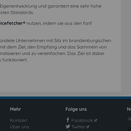
 Eigenentwicklung und garantiert eine sehr hohe
sten Standards.
oicefetcher®
nutzen, indem sie aus den fünf
ündete Unternehmen mit Sitz im brandenburgischen
7 mit dem Ziel, den Empfang und das Sammeln von
tisieren und zu vereinfachen. Das Ziel ist dabei
 funktioniert.
Mehr
Folge uns
N
J
Kontakt
Facebook
facebook
Über uns
Twitter
twitter