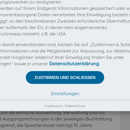
ungszwecken zu analysieren.
werden auf Ihrem Endgerät Informationen gespeichert oder 
en Buchhaltung – von der Steuerberatung bis zum
rsonenbezogene Daten verarbeitet. Ihre Einwilligung bezieht 
 Standard in der Rechnungsübermittlung.
 ggf. zu den beschriebenen Zwecken erforderliche Übermittlun
016 im brandenburgischen Schönefeld und blickt
der außerhalb der EU, in denen kein angemessenes
erfolgreiche Kooperationen mit anderen Unternehmen
utzniveau besteht, z.B. die USA.
 damit einverstanden sind, klicken Sie auf „Zustimmen & Schl
waltung und Archivierung von digitalen Rechnungen:
nformationen und die Möglichkeit zur Anpassung, zur Ableh
äßig und vollautomatisch Rechnungen aus Online-
rzeit möglichen Widerruf Ihrer Einwilligung finden Sie unter
ändige und Unternehmer sparen dadurch Zeit, Geld und
lungen“ sowie in unserer
Datenschutzerklärung
.
RP-Systeme sowie Dokumentenmanagementsoftware
er®
ihren Mehrwert. So holt der Dienst nicht nur
ZUSTIMMEN UND SCHLIESSEN
s Portalen ab, sondern liest mit invoicefetcher.email
Mails aus. E-Mails, die die Rechnung als Text ohne
Einstellungen
u perfekten PDF-Dokumenten umgewandelt und zur
Impressum
|
Datenschutz
und die einfache Auswertung, Verwaltung und vor
d Ausgangsrechnungen in der jeweiligen Buchhaltung
renzt, die Speicherdauer beträgt 10 Jahre.