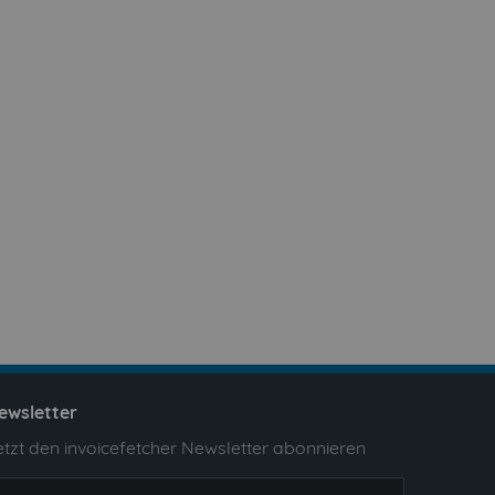
ewsletter
etzt den invoicefetcher Newsletter abonnieren