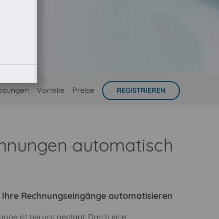
ösungen
Vorteile
Preise
REGISTRIEREN
chnungen automatisch
ie Ihre Rechnungseingänge automatisieren
pe ist bei uns geplant. Durch eine