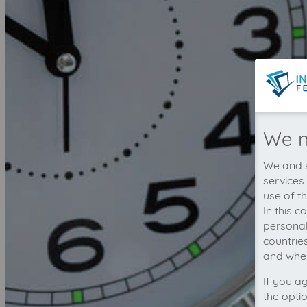
We n
We and s
services
use of t
In this 
personal
countrie
and wher
If you a
the opti