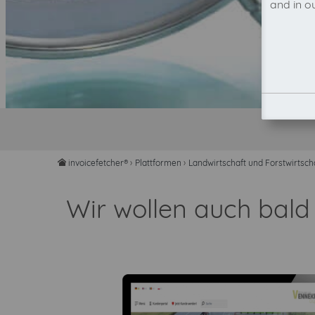
and in o
invoicefetcher®
›
Plattformen
›
Landwirtschaft und Forstwirtsch
home
Wir wollen auch bal