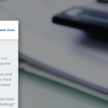
and close
r our
se the
vice and
o third
cribed
tion and
Settings"