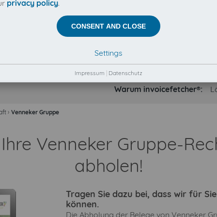
ur
privacy policy
.
CONSENT AND CLOSE
Settings
Impressum
|
Datenschutz
Warum invoicefetcher®:
L
aft
›
Venneker Gruppe
d Ihre Venneker Gruppe-Re
abholen!
Tragen Sie dazu bei, dass wir für S
können.
Die Abholung der Belege von Venneker Grup