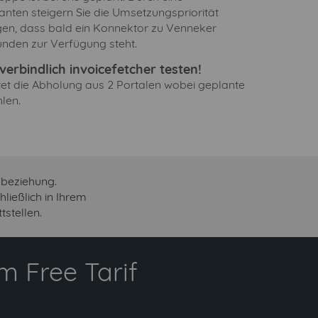
anten steigern Sie die Umsetzungspriorität
gen, dass bald ein Konnektor zu Venneker
nden zur Verfügung steht.
erbindlich invoicefetcher testen!
ltet die Abholung aus 2 Portalen wobei geplante
len.
sbeziehung.
ießlich in Ihrem
stellen.
 Free Tarif