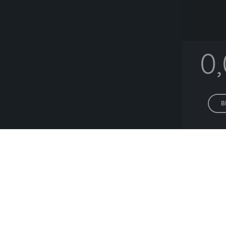
0
B
Alle P
Lieferanten die häuf