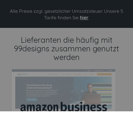
Alle Preise zzgl. gesetzlicher Umsatzsteuer. Unsere 5
Tarife finden Sie
hier
.
Lieferanten die häufig mit
99designs zusammen genutzt
werden
arrow left
arrow right