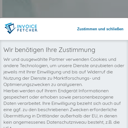
Warum invoicefetcher®:
REGISTRIEREN
Zustimmen und schließen
invoicefetcher®
›
Plattformen
›
Dienstleistungsbranche
›
99designs
home
Wir benötigen Ihre Zustimmung
Zeit sparen mit automatisiertem
Wir und ausgewählte Partner verwenden Cookies und
Rechnungsimport
andere Technologien, um unsere Dienste anzubieten oder
Nie wieder Rechnungen übersehen
jeweils mit Ihrer Einwilligung und bis auf Widerruf die
Nutzung der Dienste zu Marktforschungs- und
Optimierungszwecken zu analysieren.
Hierbei werden auf Ihrem Endgerät Informationen
gespeichert oder erhoben sowie personenbezogene
Daten verarbeitet. Ihre Einwilligung bezieht sich auch auf
eine ggf. zu den beschriebenen Zwecken erforderliche
Übermittlung in Drittländer außerhalb der EU, in denen
kein angemessenes Datenschutzniveau besteht, z.B. die