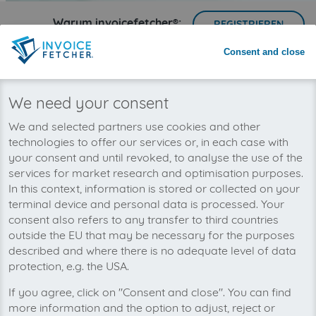
Warum invoicefetcher®:
REGISTRIEREN
Consent and close
invoicefetcher®
›
Plattformen
›
Konsumgüter und Handel
›
ALSO Marketplac
home
Wir wollen auch bald Ihre ALSO
We need your consent
Marketplace-Rechnungen
We and selected partners use cookies and other
automatisch abholen!
technologies to offer our services or, in each case with
your consent and until revoked, to analyse the use of the
services for market research and optimisation purposes.
In this context, information is stored or collected on your
terminal device and personal data is processed. Your
consent also refers to any transfer to third countries
outside the EU that may be necessary for the purposes
described and where there is no adequate level of data
protection, e.g. the USA.
If you agree, click on "Consent and close". You can find
more information and the option to adjust, reject or