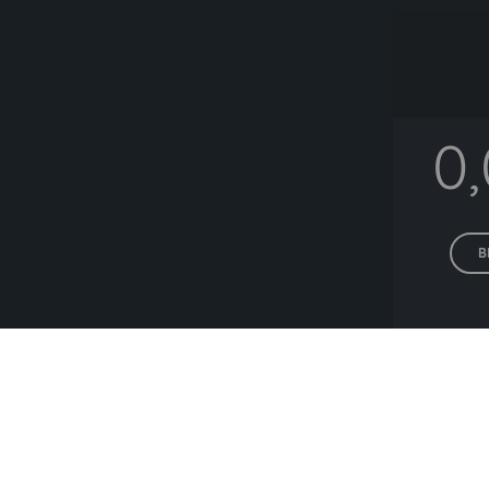
0
B
Alle P
Lieferanten die h