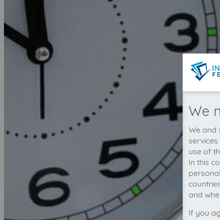
We n
We and s
services
use of t
In this 
personal
countrie
and wher
If you a