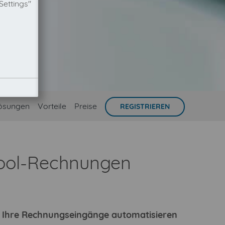
Settings"
ösungen
Vorteile
Preise
REGISTRIEREN
pool-Rechnungen
ie Ihre Rechnungseingänge automatisieren