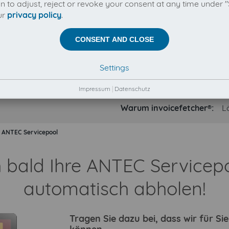
on to adjust, reject or revoke your consent at any time under "
ur
privacy policy
.
CONSENT AND CLOSE
Settings
Impressum
|
Datenschutz
Warum invoicefetcher®:
L
ANTEC Servicepool
h bald Ihre ANTEC Service
automatisch abholen!
Tragen Sie dazu bei, dass wir für S