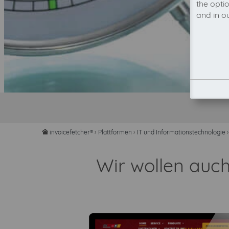
the opti
and in o
invoicefetcher®
›
Plattformen
›
IT und Informationstechnologie
›
home
Wir wollen auc