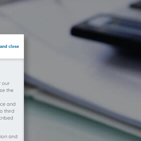
and close
r our
se the
vice and
o third
cribed
tion and