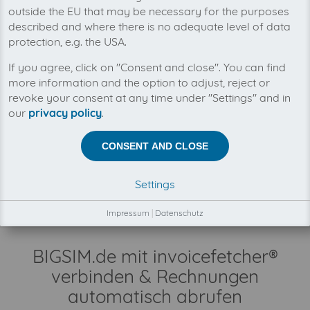
outside the EU that may be necessary for the purposes
described and where there is no adequate level of data
protection, e.g. the USA.
Mit invoicefetcher® können Sie alle Ihre
If you agree, click on "Consent and close". You can find
BIGSIM.de Rechnungen an einem Ort
more information and the option to adjust, reject or
verwalten. Unsere Cloud-Software spart Ihnen
Zeit, Geld und Nerven.
revoke your consent at any time under "Settings" and in
our
privacy policy
.
Zwischen invoicefetcher® und BIGSIM.de besteht keine
Geschäftsbeziehung.
CONSENT AND CLOSE
Der Abruf Ihrer BIGSIM.de Rechnungen erfolgt
automatisch und ausschließlich in Ihrem
Settings
Kundenauftrag, durch unsere Automatismen,
Konnektoren und Schnittstellen.
Impressum
|
Datenschutz
BIGSIM.de mit invoicefetcher®
verbinden & Rechnungen
automatisch abrufen