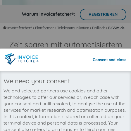
Warum invoicefetcher®:
REGISTRIEREN
invoicefetcher®
›
Plattformen
›
Telekommunikation
›
Drillisch
›
BIGSIM.de
home
Zeit sparen mit automatisiertem
Rechnungsimport
Nie wieder Rechnungen übersehen
Consent and close
We need your consent
We and selected partners use cookies and other
technologies to offer our services or, in each case with
your consent and until revoked, to analyse the use of the
services for market research and optimisation purposes.
In this context, information is stored or collected on your
terminal device and personal data is processed. Your
consent also refers to any transfer to third countries