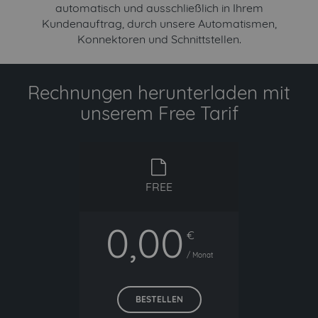
automatisch und ausschließlich in Ihrem
Kundenauftrag, durch unsere Automatismen,
Konnektoren und Schnittstellen.
Rechnungen herunterladen mit
unserem Free Tarif
free
FREE
0,00
€
/ Monat
BESTELLEN