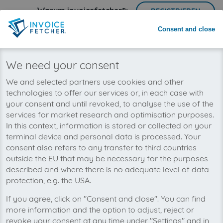
Warum invoicefetcher®:
REGISTRIEREN
Consent and close
invoicefetcher®
›
Plattformen
›
Konsumgüter und Handel
›
billiger.de
home
Wir wollen auch bald Ihre
We need your consent
billiger.de-Rechnungen automatisch
We and selected partners use cookies and other
abholen!
technologies to offer our services or, in each case with
your consent and until revoked, to analyse the use of the
services for market research and optimisation purposes.
In this context, information is stored or collected on your
terminal device and personal data is processed. Your
consent also refers to any transfer to third countries
outside the EU that may be necessary for the purposes
described and where there is no adequate level of data
protection, e.g. the USA.
If you agree, click on "Consent and close". You can find
more information and the option to adjust, reject or
revoke your consent at any time under "Settings" and in