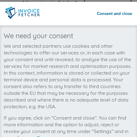
Warum invoicefetcher®:
REGISTRIEREN
Consent and close
invoicefetcher®
›
Plattformen
›
Konsumgüter und Handel
›
bol.com
home
Wir wollen auch bald Ihre bol.com-
We need your consent
Rechnungen automatisch abholen!
We and selected partners use cookies and other
technologies to offer our services or, in each case with
your consent and until revoked, to analyse the use of the
services for market research and optimisation purposes.
In this context, information is stored or collected on your
terminal device and personal data is processed. Your
consent also refers to any transfer to third countries
outside the EU that may be necessary for the purposes
described and where there is no adequate level of data
protection, e.g. the USA.
If you agree, click on "Consent and close". You can find
more information and the option to adjust, reject or
revoke your consent at any time under "Settings" and in