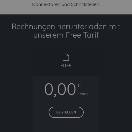
Konnektoren und Schnittstellen.
Rechnungen herunterladen mit
unserem Free Tarif
free
FREE
0,00
€
/ Monat
BESTELLEN