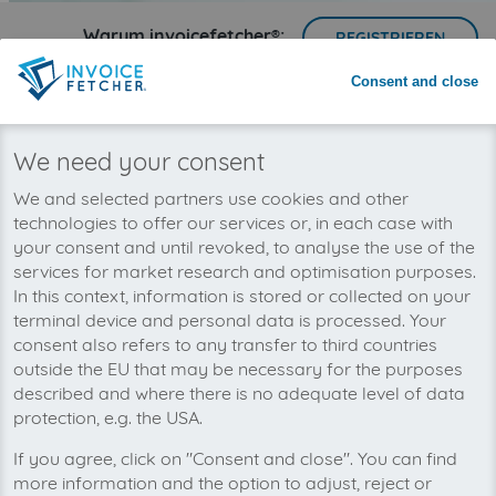
Warum invoicefetcher®:
REGISTRIEREN
Consent and close
invoicefetcher®
›
Plattformen
›
IT und Informationstechnologie
›
BuycPanel
home
Wir wollen auch bald Ihre
We need your consent
BuycPanel-Rechnungen
We and selected partners use cookies and other
automatisch abholen!
technologies to offer our services or, in each case with
your consent and until revoked, to analyse the use of the
services for market research and optimisation purposes.
In this context, information is stored or collected on your
terminal device and personal data is processed. Your
consent also refers to any transfer to third countries
outside the EU that may be necessary for the purposes
described and where there is no adequate level of data
protection, e.g. the USA.
If you agree, click on "Consent and close". You can find
more information and the option to adjust, reject or