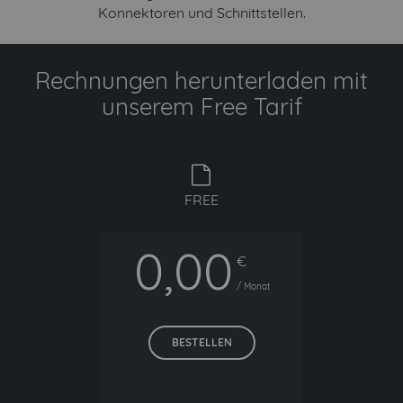
Konnektoren und Schnittstellen.
Rechnungen herunterladen mit
unserem Free Tarif
free
FREE
0,00
€
/ Monat
BESTELLEN