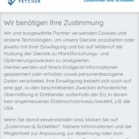
Zustimmen und schließen
Warum invoicefetcher®:
REGISTRIEREN
invoicefetcher®
›
Plattformen
›
IT und Informationstechnologie
›
close.io
home
Wir benötigen Ihre Zustimmung
Wir und ausgewählte Partner verwenden Cookies und
Wir wollen auch bald Ihre close.io-
andere Technologien, um unsere Dienste anzubieten oder
Rechnungen automatisch abholen!
jeweils mit Ihrer Einwilligung und bis auf Widerruf die
Nutzung der Dienste zu Marktforschungs- und
Optimierungszwecken zu analysieren.
Hierbei werden auf Ihrem Endgerät Informationen
gespeichert oder erhoben sowie personenbezogene
Daten verarbeitet. Ihre Einwilligung bezieht sich auch auf
eine ggf. zu den beschriebenen Zwecken erforderliche
Übermittlung in Drittländer außerhalb der EU, in denen
kein angemessenes Datenschutzniveau besteht, z.B. die
USA.
Wenn Sie damit einverstanden sind, klicken Sie auf
„Zustimmen & Schließen“. Nähere Informationen und die
Möglichkeit zur Anpassung, zur Ablehnung oder zum