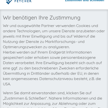
Zustimmen und schließen
Warum invoicefetcher®:
REGISTRIEREN
invoicefetcher®
›
Plattformen
›
Telekommunikation
›
ee.co.uk
home
Wir benötigen Ihre Zustimmung
Wir und ausgewählte Partner verwenden Cookies und
Wir wollen auch bald Ihre ee.co.uk-
andere Technologien, um unsere Dienste anzubieten oder
Rechnungen automatisch abholen!
jeweils mit Ihrer Einwilligung und bis auf Widerruf die
Nutzung der Dienste zu Marktforschungs- und
Optimierungszwecken zu analysieren.
Hierbei werden auf Ihrem Endgerät Informationen
gespeichert oder erhoben sowie personenbezogene
Daten verarbeitet. Ihre Einwilligung bezieht sich auch auf
eine ggf. zu den beschriebenen Zwecken erforderliche
Übermittlung in Drittländer außerhalb der EU, in denen
kein angemessenes Datenschutzniveau besteht, z.B. die
USA.
Wenn Sie damit einverstanden sind, klicken Sie auf
„Zustimmen & Schließen“. Nähere Informationen und die
Möglichkeit zur Anpassung, zur Ablehnung oder zum