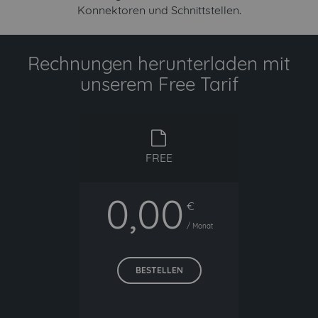
Konnektoren und Schnittstellen.
Rechnungen herunterladen mit
unserem Free Tarif
free
FREE
0,00
€
/ Monat
BESTELLEN