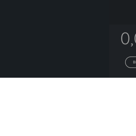
0
B
Alle P
Lieferanten die h