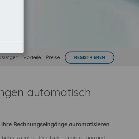
ösungen
Vorteile
Preise
REGISTRIEREN
ungen automatisch
ie Ihre Rechnungseingänge automatisieren
 bei uns geplant. Durch eine Registrierung und