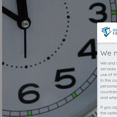
We n
We and s
services
use of t
In this 
personal
countrie
and wher
If you a
the opti