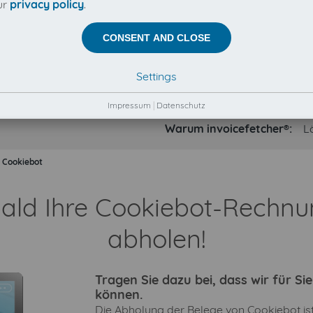
ur
privacy policy
.
CONSENT AND CLOSE
Settings
Impressum
|
Datenschutz
Warum invoicefetcher®:
L
Cookiebot
bald Ihre Cookiebot-Rechn
abholen!
Tragen Sie dazu bei, dass wir für S
können.
Die Abholung der Belege von Cookiebot ist