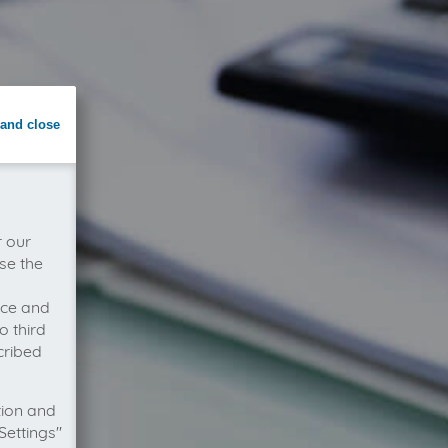
and close
r our
se the
vice and
o third
cribed
tion and
Settings"