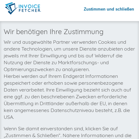
Zustimmen und schließen
Warum invoicefetcher®:
REGISTRIEREN
invoicefetcher®
›
Plattformen
›
Dienstleistungsbranche
›
DocuWare
home
Wir benötigen Ihre Zustimmung
Wir wollen auch bald Ihre
Wir und ausgewählte Partner verwenden Cookies und
andere Technologien, um unsere Dienste anzubieten oder
DocuWare-Rechnungen
jeweils mit Ihrer Einwilligung und bis auf Widerruf die
automatisch abholen!
Nutzung der Dienste zu Marktforschungs- und
Optimierungszwecken zu analysieren.
Hierbei werden auf Ihrem Endgerät Informationen
gespeichert oder erhoben sowie personenbezogene
Daten verarbeitet. Ihre Einwilligung bezieht sich auch auf
eine ggf. zu den beschriebenen Zwecken erforderliche
Übermittlung in Drittländer außerhalb der EU, in denen
kein angemessenes Datenschutzniveau besteht, z.B. die
USA.
Wenn Sie damit einverstanden sind, klicken Sie auf
„Zustimmen & Schließen“. Nähere Informationen und die