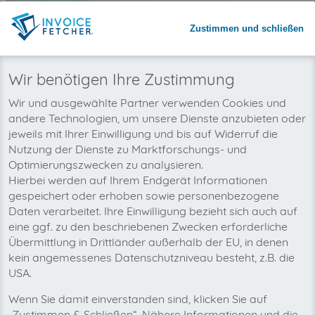
Warum invoicefetcher®:
Zustimmen und schließen
REGISTRIEREN
invoicefetcher®
›
Plattformen
›
Telekommunikation
›
Deutsche Telekom Sta
home
Wir benötigen Ihre Zustimmung
Wir wollen auch bald Ihre Deutsche
Wir und ausgewählte Partner verwenden Cookies und
andere Technologien, um unsere Dienste anzubieten oder
Telekom Standard AG-Rechnungen
jeweils mit Ihrer Einwilligung und bis auf Widerruf die
automatisch abholen!
Nutzung der Dienste zu Marktforschungs- und
Optimierungszwecken zu analysieren.
Hierbei werden auf Ihrem Endgerät Informationen
gespeichert oder erhoben sowie personenbezogene
Daten verarbeitet. Ihre Einwilligung bezieht sich auch auf
eine ggf. zu den beschriebenen Zwecken erforderliche
Übermittlung in Drittländer außerhalb der EU, in denen
kein angemessenes Datenschutzniveau besteht, z.B. die
USA.
Wenn Sie damit einverstanden sind, klicken Sie auf
„Zustimmen & Schließen“. Nähere Informationen und die