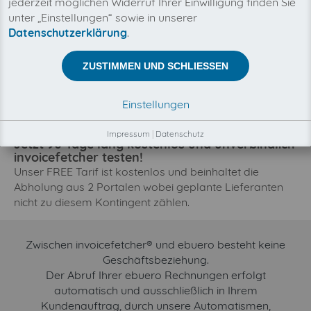
jederzeit möglichen Widerruf Ihrer Einwilligung finden Sie
Tragen Sie dazu bei, dass wir für Sie Ihre
unter „Einstellungen“ sowie in unserer
Rechnungseingänge automatisieren können.
Datenschutzerklärung
.
Die Abholung der Belege von ebuero ist bei uns
geplant. Durch eine Registrierung und Anbindung
ZUSTIMMEN UND SCHLIESSEN
dieses Lieferanten steigern Sie die Umsetzungspriorität
dieses Portals und können so dazu beitragen, dass
Einstellungen
bald ein Konnektor zu ebuero für Sie und unsere
bestehenden Kunden zur Verfügung steht.
Impressum
|
Datenschutz
Jetzt 90 Tage lang kostenlos und unverbindlich
invoicefetcher testen!
Unser FREE Tarif ist kostenlos und beinhaltet die
Abholung aus 2 Portalen wobei geplante Lieferanten
nicht zu diesem Kontingent zählen.
Zwischen invoicefetcher® und ebuero besteht keine
Geschäftsbeziehung.
Der Abruf Ihrer ebuero Rechnungen erfolgt
automatisch und ausschließlich in Ihrem
Kundenauftrag, durch unsere Automatismen,