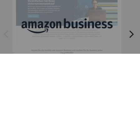
arrow left
arrow right
Amazon
Amazon Business API
Kons
Konsumgüter und Handel
consumer-goods-and-trade
consumer-goods-and-trade
Jetzt Konto erstellen und ebuero
Rechnungs-Downloads
automatisieren
KONTO ERSTELLEN