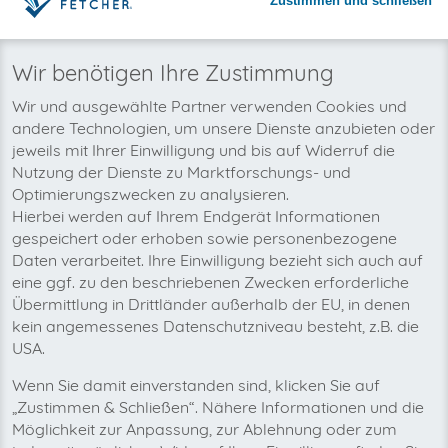
Zustimmen und schließen
Warum invoicefetcher®:
REGISTRIEREN
invoicefetcher®
›
Plattformen
›
Telekommunikation
›
ebuero
home
Wir benötigen Ihre Zustimmung
Wir und ausgewählte Partner verwenden Cookies und
Wir wollen auch bald Ihre ebuero-
andere Technologien, um unsere Dienste anzubieten oder
Rechnungen automatisch abholen!
jeweils mit Ihrer Einwilligung und bis auf Widerruf die
Nutzung der Dienste zu Marktforschungs- und
Optimierungszwecken zu analysieren.
Hierbei werden auf Ihrem Endgerät Informationen
gespeichert oder erhoben sowie personenbezogene
Daten verarbeitet. Ihre Einwilligung bezieht sich auch auf
eine ggf. zu den beschriebenen Zwecken erforderliche
Übermittlung in Drittländer außerhalb der EU, in denen
kein angemessenes Datenschutzniveau besteht, z.B. die
USA.
Wenn Sie damit einverstanden sind, klicken Sie auf
„Zustimmen & Schließen“. Nähere Informationen und die
Möglichkeit zur Anpassung, zur Ablehnung oder zum