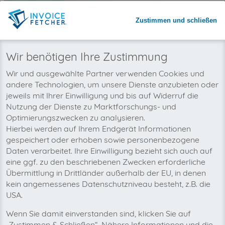
Warum invoicefetcher®:
Zustimmen und schließen
REGISTRIEREN
invoicefetcher®
›
Plattformen
›
Telekommunikation
›
Rhönnet Kundenportal
home
Wir benötigen Ihre Zustimmung
Wir wollen auch bald Ihre Rhönnet
Wir und ausgewählte Partner verwenden Cookies und
andere Technologien, um unsere Dienste anzubieten oder
Kundenportal-Rechnungen
jeweils mit Ihrer Einwilligung und bis auf Widerruf die
automatisch abholen!
Nutzung der Dienste zu Marktforschungs- und
Optimierungszwecken zu analysieren.
Hierbei werden auf Ihrem Endgerät Informationen
gespeichert oder erhoben sowie personenbezogene
Daten verarbeitet. Ihre Einwilligung bezieht sich auch auf
eine ggf. zu den beschriebenen Zwecken erforderliche
Übermittlung in Drittländer außerhalb der EU, in denen
kein angemessenes Datenschutzniveau besteht, z.B. die
USA.
Wenn Sie damit einverstanden sind, klicken Sie auf
„Zustimmen & Schließen“. Nähere Informationen und die