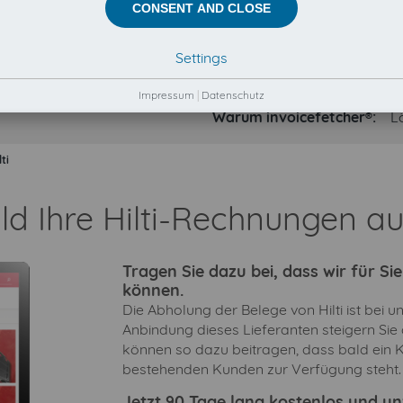
CONSENT AND CLOSE
Settings
Impressum
|
Datenschutz
Warum invoicefetcher®:
L
lti
ld Ihre Hilti-Rechnungen a
Tragen Sie dazu bei, dass wir für S
können.
Die Abholung der Belege von Hilti ist bei u
Anbindung dieses Lieferanten steigern Sie
können so dazu beitragen, dass bald ein Ko
bestehenden Kunden zur Verfügung steht.
Jetzt 90 Tage lang kostenlos und unv