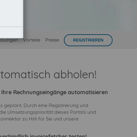
ösungen
Vorteile
Preise
REGISTRIEREN
utomatisch abholen!
ie Ihre Rechnungseingänge automatisieren
ns geplant. Durch eine Registrierung und
 die Umsetzungspriorität dieses Portals und
nnektor zu Hilti für Sie und unsere
erbindlich invoicefetcher testen!