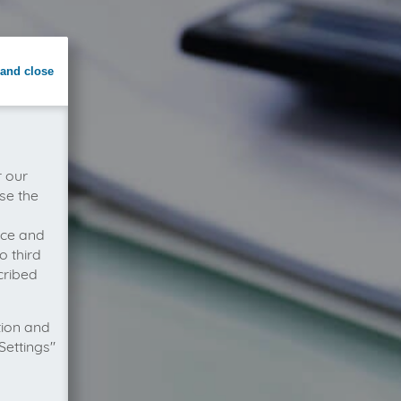
and close
r our
se the
vice and
o third
cribed
tion and
Settings"