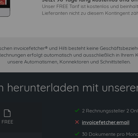
Unser FREE Tarif ist kostenlos und beinha
Lieferanten nicht zu diesem Kontingent zäh
schen invoicefetcher® und Hilti besteht keine Geschäftsbezieh
i Rechnungen erfolgt automatisch und ausschließlich in Ihrem
unsere Automatismen, Konnektoren und Schnittstellen.
 herunterladen mit unserem
2 Rechnungssteller 2 Onl
yes
free
FREE
invoicefetcher.email
no
30 Dokumente pro Mona
yes