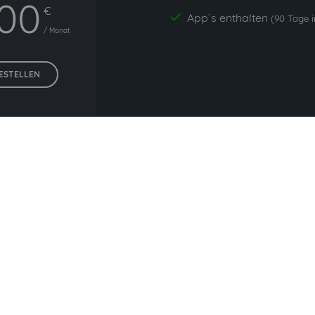
,00
€
App`s enthalten
yes
(90 Tage i
/ Monat
ESTELLEN
reise zzgl. gesetzlicher Umsatzsteuer. Unsere 5 Tarife finden S
e häufig mit Hilti zusammen