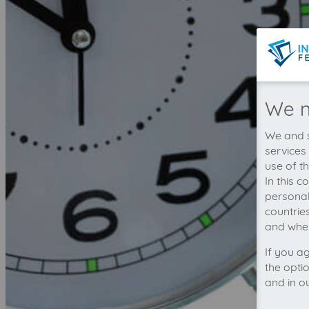
We n
We and s
services
use of t
In this 
personal
countrie
and wher
If you a
the opti
and in o