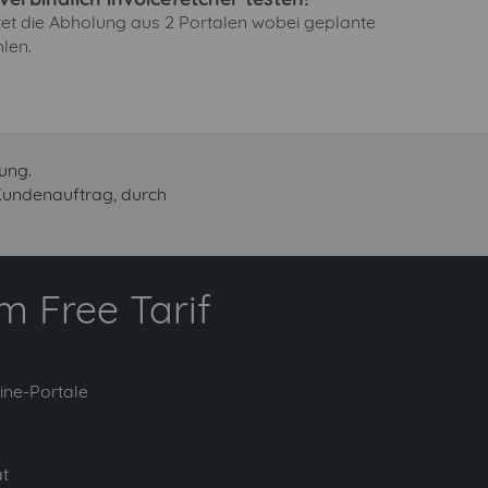
ltet die Abholung aus 2 Portalen wobei geplante
len.
ung.
 Kundenauftrag, durch
 Free Tarif
ine-Portale
t