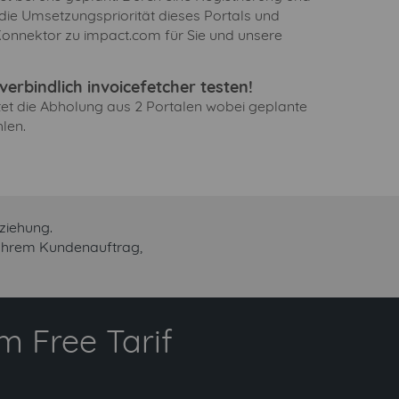
 die Umsetzungspriorität dieses Portals und
Konnektor zu impact.com für Sie und unsere
erbindlich invoicefetcher testen!
ltet die Abholung aus 2 Portalen wobei geplante
len.
ziehung.
 Ihrem Kundenauftrag,
 Free Tarif