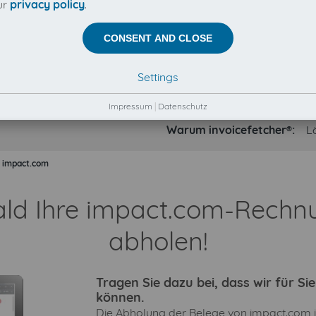
ur
privacy policy
.
CONSENT AND CLOSE
Settings
Impressum
|
Datenschutz
Warum invoicefetcher®:
L
impact.com
ald Ihre impact.com-Rech
abholen!
Tragen Sie dazu bei, dass wir für S
können.
Die Abholung der Belege von impact.com is