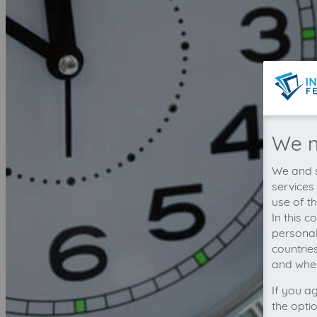
We n
We and s
services
use of t
In this 
personal
countrie
and wher
If you a
the opti