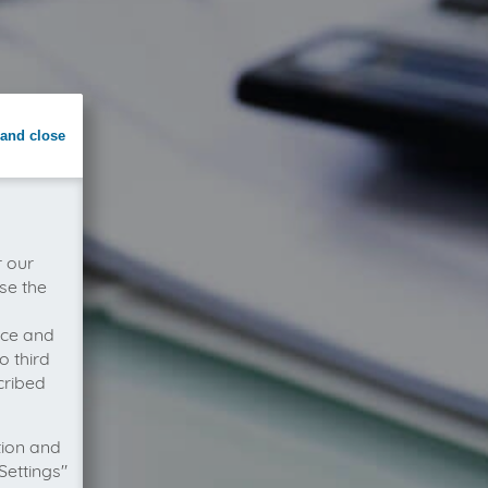
and close
r our
se the
vice and
o third
cribed
tion and
Settings"