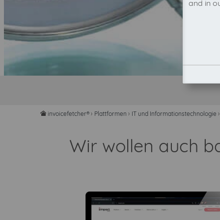
and in o
invoicefetcher®
›
Plattformen
›
IT und Informationstechnologie
›
home
Wir wollen auch b