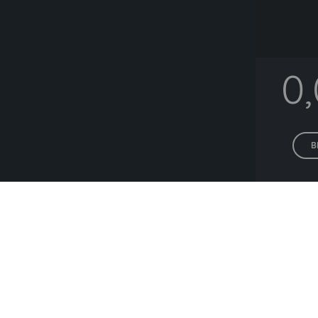
0
B
Alle P
Lieferanten die h