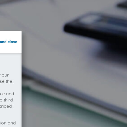
and close
r our
se the
vice and
o third
cribed
tion and