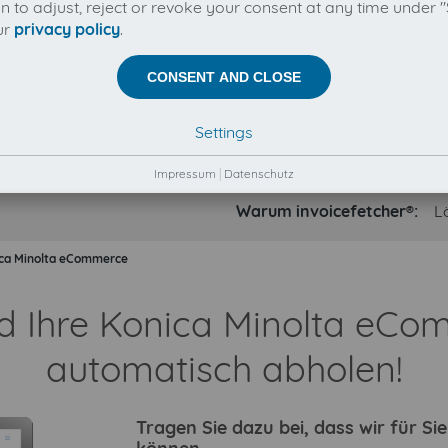
on to adjust, reject or revoke your consent at any time under "
ur
privacy policy
.
CONSENT AND CLOSE
Settings
Impressum
|
Datenschutz
Warum invoicefetcher®:
L
ca Minolta eCommerce
ld Ihre Konica Minolta e
automatisch abholen!
Tragen Sie dazu bei, dass wir für S