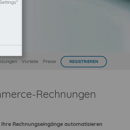
Settings"
ösungen
Vorteile
Preise
REGISTRIEREN
Commerce-Rechnungen
ie Ihre Rechnungseingänge automatisieren