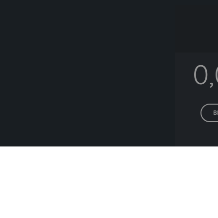
0
B
Alle P
Lieferanten die h