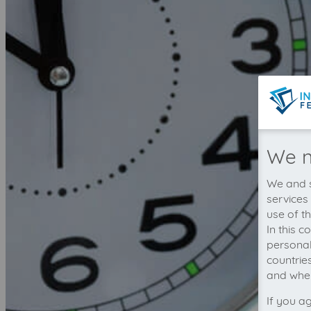
We n
We and s
services
use of t
In this 
personal
countrie
and wher
If you a