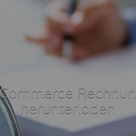
 eCommerce Rechnun
herunterladen