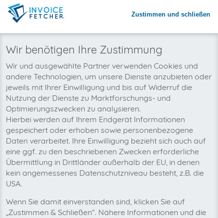
Zustimmen und schließen
Warum invoicefetcher®:
REGISTRIEREN
invoicefetcher®
›
Plattformen
›
IT und Informationstechnologie
›
manus.im
home
Wir benötigen Ihre Zustimmung
Wir wollen auch bald Ihre
Wir und ausgewählte Partner verwenden Cookies und
andere Technologien, um unsere Dienste anzubieten oder
manus.im-Rechnungen
jeweils mit Ihrer Einwilligung und bis auf Widerruf die
automatisch abholen!
Nutzung der Dienste zu Marktforschungs- und
Optimierungszwecken zu analysieren.
Hierbei werden auf Ihrem Endgerät Informationen
gespeichert oder erhoben sowie personenbezogene
Daten verarbeitet. Ihre Einwilligung bezieht sich auch auf
eine ggf. zu den beschriebenen Zwecken erforderliche
Übermittlung in Drittländer außerhalb der EU, in denen
kein angemessenes Datenschutzniveau besteht, z.B. die
USA.
Wenn Sie damit einverstanden sind, klicken Sie auf
„Zustimmen & Schließen“. Nähere Informationen und die