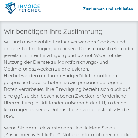
Zustimmen und schließen
Warum invoicefetcher®:
REGISTRIEREN
invoicefetcher®
›
Plattformen
›
Automobil und Fahrzeugbau
›
MAXITYRE
home
Wir benötigen Ihre Zustimmung
Wir wollen auch bald Ihre
Wir und ausgewählte Partner verwenden Cookies und
andere Technologien, um unsere Dienste anzubieten oder
MAXITYRE-Rechnungen
jeweils mit Ihrer Einwilligung und bis auf Widerruf die
automatisch abholen!
Nutzung der Dienste zu Marktforschungs- und
Optimierungszwecken zu analysieren.
Hierbei werden auf Ihrem Endgerät Informationen
gespeichert oder erhoben sowie personenbezogene
Daten verarbeitet. Ihre Einwilligung bezieht sich auch auf
eine ggf. zu den beschriebenen Zwecken erforderliche
Übermittlung in Drittländer außerhalb der EU, in denen
kein angemessenes Datenschutzniveau besteht, z.B. die
USA.
Wenn Sie damit einverstanden sind, klicken Sie auf
„Zustimmen & Schließen“. Nähere Informationen und die