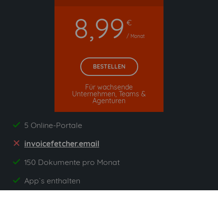
8,99
€
/ Monat
BESTELLEN
Für wachsende
Unternehmen, Teams &
Agenturen
5 Online-Portale
yes
invoicefetcher.email
no
150 Dokumente pro Monat
yes
App`s enthalten
yes
Alle Preise zzgl. gesetzlicher Umsatzsteuer. Unsere 5