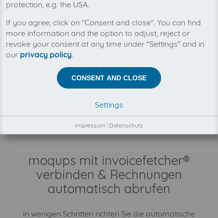
protection, e.g. the USA.
Mit invoicefetcher® können Sie alle Ihre
If you agree, click on "Consent and close". You can find
moqups Rechnungen an einem Ort verwalten.
more information and the option to adjust, reject or
Unsere Cloud-Software spart Ihnen Zeit, Geld
revoke your consent at any time under "Settings" and in
und Nerven.
our
privacy policy
.
Zwischen invoicefetcher® und moqups besteht keine
CONSENT AND CLOSE
Geschäftsbeziehung.
Der Abruf Ihrer moqups Rechnungen erfolgt
automatisch und ausschließlich in Ihrem
Settings
Kundenauftrag, durch unsere Automatismen,
Konnektoren und Schnittstellen.
Impressum
|
Datenschutz
moqups mit invoicefetcher®
verbinden & Rechnungen
automatisch abrufen
In wenigen Schritten richten Sie die automatische