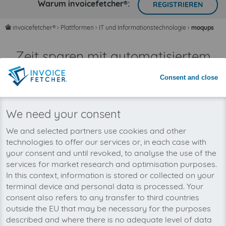
Warum invoicefetcher®:
REGISTRIEREN
invoicefetcher®
›
Plattformen
›
IT und Informationstechnologie
›
moqups
home
Zeit sparen mit automatisiertem
Rechnungsimport
Consent and close
Nie wieder Rechnungen übersehen
We need your consent
We and selected partners use cookies and other
technologies to offer our services or, in each case with
your consent and until revoked, to analyse the use of the
services for market research and optimisation purposes.
In this context, information is stored or collected on your
terminal device and personal data is processed. Your
consent also refers to any transfer to third countries
outside the EU that may be necessary for the purposes
described and where there is no adequate level of data