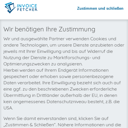
Zustimmen und schließen
Warum invoicefetcher®:
REGISTRIEREN
invoicefetcher®
›
Plattformen
›
Konsumgüter und Handel
›
nespresso
home
Wir benötigen Ihre Zustimmung
Wir wollen auch bald Ihre
Wir und ausgewählte Partner verwenden Cookies und
andere Technologien, um unsere Dienste anzubieten oder
nespresso-Rechnungen
jeweils mit Ihrer Einwilligung und bis auf Widerruf die
automatisch abholen!
Nutzung der Dienste zu Marktforschungs- und
Optimierungszwecken zu analysieren.
Hierbei werden auf Ihrem Endgerät Informationen
gespeichert oder erhoben sowie personenbezogene
Daten verarbeitet. Ihre Einwilligung bezieht sich auch auf
eine ggf. zu den beschriebenen Zwecken erforderliche
Übermittlung in Drittländer außerhalb der EU, in denen
kein angemessenes Datenschutzniveau besteht, z.B. die
USA.
Wenn Sie damit einverstanden sind, klicken Sie auf
„Zustimmen & Schließen“. Nähere Informationen und die