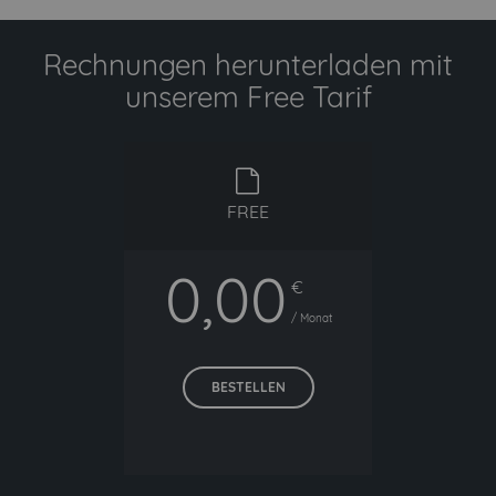
Rechnungen herunterladen mit
unserem Free Tarif
free
FREE
0,00
€
/ Monat
BESTELLEN