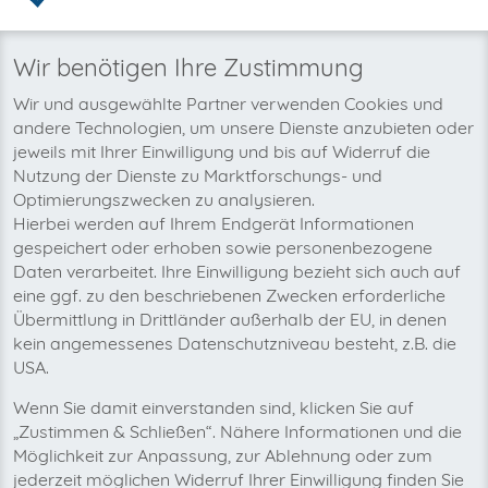
Warum invoicefetcher®:
REGISTRIEREN
invoicefetcher®
›
Plattformen
›
Marketing, PR und Design
›
placeit
home
Wir benötigen Ihre Zustimmung
Wir und ausgewählte Partner verwenden Cookies und
Wir wollen auch bald Ihre placeit-
andere Technologien, um unsere Dienste anzubieten oder
Rechnungen automatisch abholen!
jeweils mit Ihrer Einwilligung und bis auf Widerruf die
Nutzung der Dienste zu Marktforschungs- und
Optimierungszwecken zu analysieren.
Hierbei werden auf Ihrem Endgerät Informationen
gespeichert oder erhoben sowie personenbezogene
Daten verarbeitet. Ihre Einwilligung bezieht sich auch auf
eine ggf. zu den beschriebenen Zwecken erforderliche
Übermittlung in Drittländer außerhalb der EU, in denen
kein angemessenes Datenschutzniveau besteht, z.B. die
USA.
Wenn Sie damit einverstanden sind, klicken Sie auf
„Zustimmen & Schließen“. Nähere Informationen und die
Möglichkeit zur Anpassung, zur Ablehnung oder zum
jederzeit möglichen Widerruf Ihrer Einwilligung finden Sie