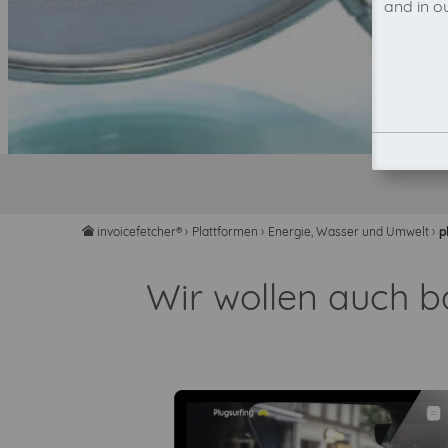
and in o
invoicefetcher®
›
Plattformen
›
Energie, Wasser und Umwelt
›
p
home
Wir wollen auch b