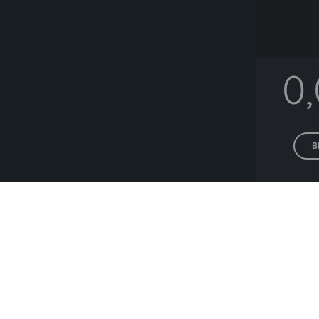
0
B
Alle P
Lieferanten die hä