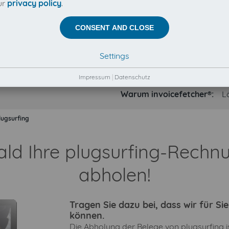
ur
privacy policy
.
CONSENT AND CLOSE
Settings
Impressum
|
Datenschutz
Warum invoicefetcher®:
L
lugsurfing
ald Ihre plugsurfing-Rech
abholen!
Tragen Sie dazu bei, dass wir für S
können.
Die Abholung der Belege von plugsurfing is