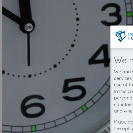
We n
We and s
services
use of t
In this 
personal
countrie
and wher
If you a
the opti