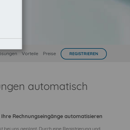
ösungen
Vorteile
Preise
REGISTRIEREN
nungen automatisch
ie Ihre Rechnungseingänge automatisieren
t bei uns geplant. Durch eine Registrierung und