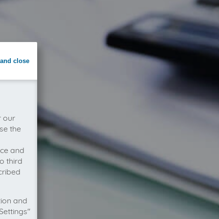
and close
r our
se the
vice and
o third
cribed
tion and
Settings"