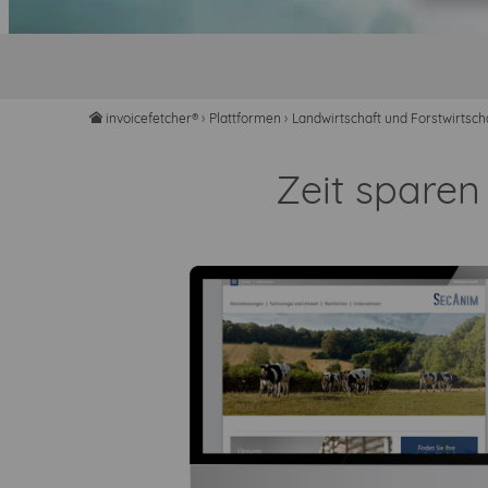
invoicefetcher®
›
Plattformen
›
Landwirtschaft und Forstwirtsch
home
Zeit spare