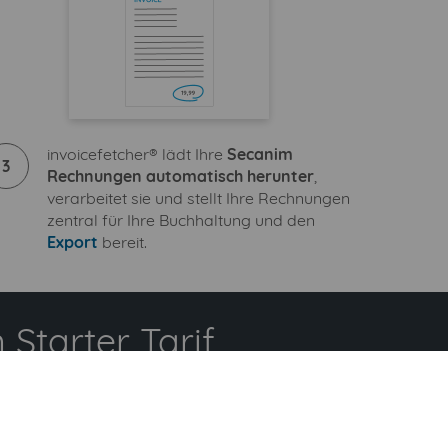
invoicefetcher® lädt Ihre
Secanim
3
Rechnungen automatisch herunter
,
verarbeitet sie und stellt Ihre Rechnungen
zentral für Ihre Buchhaltung und den
Export
bereit.
Starter Tarif