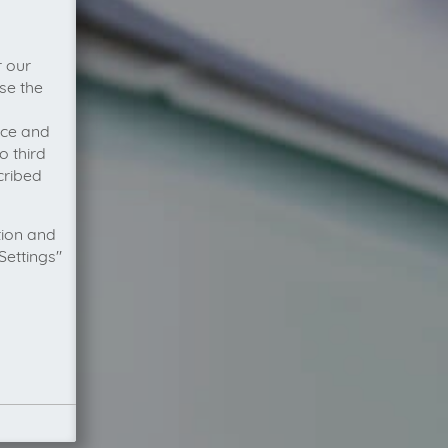
r our
se the
vice and
o third
cribed
tion and
Settings"