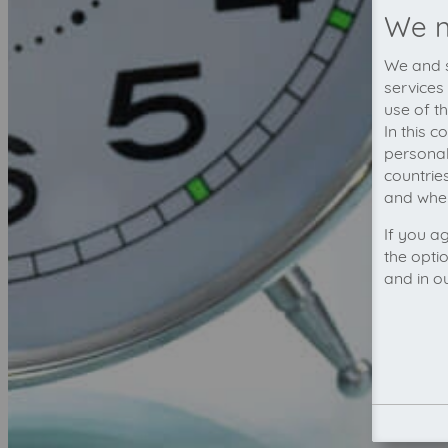
We n
We and s
services
use of t
In this 
personal
countrie
and wher
If you a
the opti
and in o