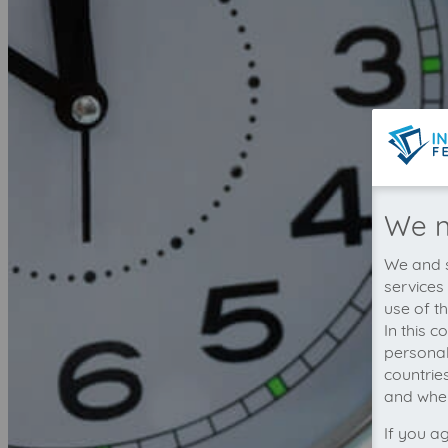
We n
We and s
services
use of t
In this 
personal
countrie
and wher
If you a