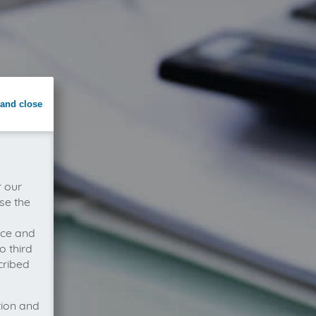
and close
r our
se the
vice and
o third
cribed
tion and