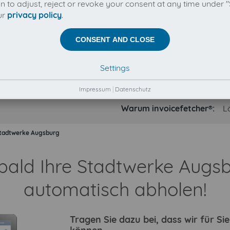
on to adjust, reject or revoke your consent at any time under "
ur
privacy policy
.
CONSENT AND CLOSE
Settings
Impressum
|
Datenschutz
Warum invoicefetcher®:
L
tadtwerke Augsburg
 bald Ihre Stadtwerke Aug
automatisch abholen!
Tragen Sie dazu bei, dass wir für S