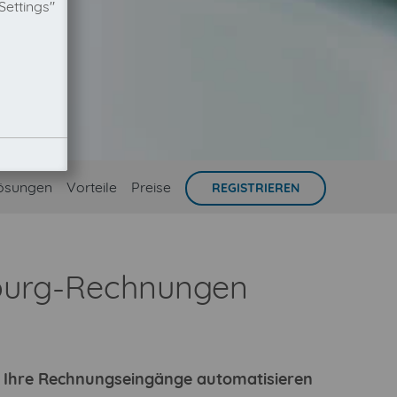
Settings"
ösungen
Vorteile
Preise
REGISTRIEREN
sburg-Rechnungen
ie Ihre Rechnungseingänge automatisieren