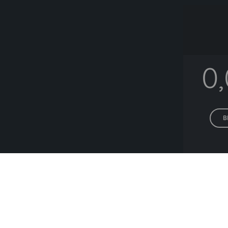
0
B
Alle P
Lieferanten die hä