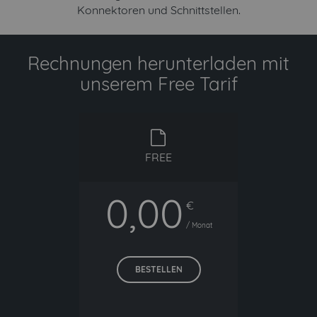
Konnektoren und Schnittstellen.
Rechnungen herunterladen mit
unserem Free Tarif
free
FREE
0,00
€
/ Monat
BESTELLEN