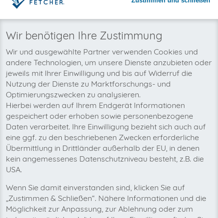
Zustimmen und schließen
Warum invoicefetcher®:
REGISTRIEREN
invoicefetcher®
›
Plattformen
›
Konsumgüter und Handel
›
vevor.nl
home
Wir benötigen Ihre Zustimmung
Wir und ausgewählte Partner verwenden Cookies und
Wir wollen auch bald Ihre vevor.nl-
andere Technologien, um unsere Dienste anzubieten oder
Rechnungen automatisch abholen!
jeweils mit Ihrer Einwilligung und bis auf Widerruf die
Nutzung der Dienste zu Marktforschungs- und
Optimierungszwecken zu analysieren.
Hierbei werden auf Ihrem Endgerät Informationen
gespeichert oder erhoben sowie personenbezogene
Daten verarbeitet. Ihre Einwilligung bezieht sich auch auf
eine ggf. zu den beschriebenen Zwecken erforderliche
Übermittlung in Drittländer außerhalb der EU, in denen
kein angemessenes Datenschutzniveau besteht, z.B. die
USA.
Wenn Sie damit einverstanden sind, klicken Sie auf
„Zustimmen & Schließen“. Nähere Informationen und die
Möglichkeit zur Anpassung, zur Ablehnung oder zum